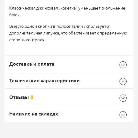
Классическая джинсовая „кокетка” уменьшает скольжение
брюк.
Вместо одной кнопки в полосе талии используется
дополнительная липучка, что обеспечивает определенную
степень контроля.
Доставка и оплата
Технические характеристики
Отзывы
0
Характеристики комплектации
Самовывоз -
Доставка Почтой России
EMS Почта России
Наличие на складах
Размер
S
Общие