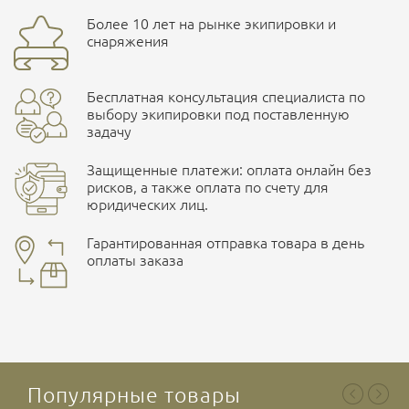
Доставка курьерской службой СДЭК -
Бренд
Helikon
Более 10 лет на рынке экипировки и
Ваш отзыв
улица Маяковского, 10
снаряжения
Страна производитель
Польша
Бесплатная консультация специалиста по
Характеристики комплектаций
ПОДРОБНЕЕ О СКЛАДЕ
выбору экипировки под поставленную
задачу
Размер
M, L, XL, S, XXL, XXXL, XXXXL
Защищенные платежи: оплата онлайн без
рисков, а также оплата по счету для
юридических лиц.
Наличные при самовывозе
Оплата картами Visa и MasterCard
Гарантированная отправка товара в день
оплаты заказа
здесь
Ваша оценка
отлично
Безналичная оплата по счету
. Этот метод оплаты
предназначен для юридических лиц
. Связывайтесь с
менеджером для уточнения условий поставки и
подготовки счета.
Популярные товары