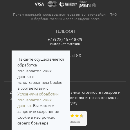
Прием платежей производится через интернет-эквайринг ПАО
«Сбербанк России» и сервис Яндекс.Касса
ТЕЛЕФОН
+7 (928) 157-18-29
Интернет-магазин
МЫ В СОЦСЕТЯХ
На сайте осуществляется
обработка
пользовательских
данных с
использованием Cookie
в соответствии с
2026. Все права защищены. Указанная стоимость товаров и
Условиями обработки
условия их приобретения действительны по состоянию на
пользовательских
текущую дату.
данных
. Вы можете
запретить сохранение
Cookie в настройках
своего браузера