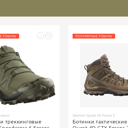
Е ТОВАРЫ
ПОПУЛЯРНЫЕ ТОВАРЫ
совки)
Salomon Quest 4D Forces 2
ки треккинговые
Ботинки тактические
Speedcross 6 Forces
Quest 4D GTX Forces 