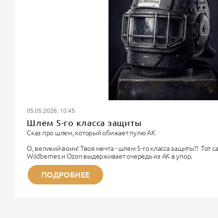
05.05.2026, 10:45
Шлем 5-го класса защиты
Сказ про шлем, который обижает пулю АК
О, великий воин! Твоя мечта - шлем 5-го класса защиты?! Тот 
Wildberries и Ozon выдерживает очередь из АК в упор.
Поздравляю. Ты хочешь купить чугунный унитаз, чтобы надеть 
Немного физики для прояснения сознания.
ПОДРОБНЕЕ
Дорогой Рембо, 5-й класс бронезащиты (по старому ГОСТу) - э
титана. Весит такая «каска» около...