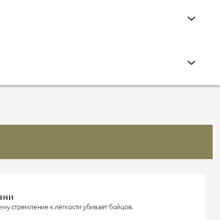
зни
ему стремление к лёгкости убивает бойцов.