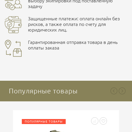
выбору экипировки под поставленную
задачу
Защищенные платежи: оплата онлайн без
рисков, а также оплата по счету для
юридических лиц.
Наличные при самовывозе
Оплата картами Visa и MasterCard
Гарантированная отправка товара в день
оплаты заказа
здесь
Ваша оценка
отлично
Безналичная оплата по счету
. Этот метод оплаты
предназначен для юридических лиц
. Связывайтесь с
менеджером для уточнения условий поставки и
подготовки счета.
Популярные товары
Ваше имя
ПОПУЛЯРНЫЕ ТОВАРЫ
Введите код, указанный на картинке