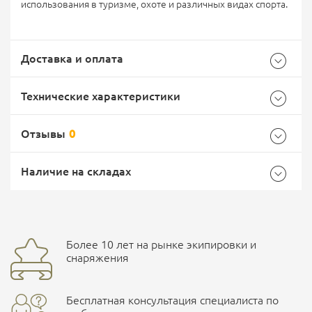
использования в туризме, охоте и различных видах спорта.
Доставка и оплата
Технические характеристики
Отзывы
0
Общие
Самовывоз -
Доставка Почтой России
EMS Почта России
Наличие на складах
Бренд
Yakeda
Страна производитель
Китай
Доставка курьерской службой СДЭК -
Более 10 лет на рынке экипировки и
Ваш отзыв
улица Маяковского, 10
снаряжения
Бесплатная консультация специалиста по
ПОДРОБНЕЕ О СКЛАДЕ