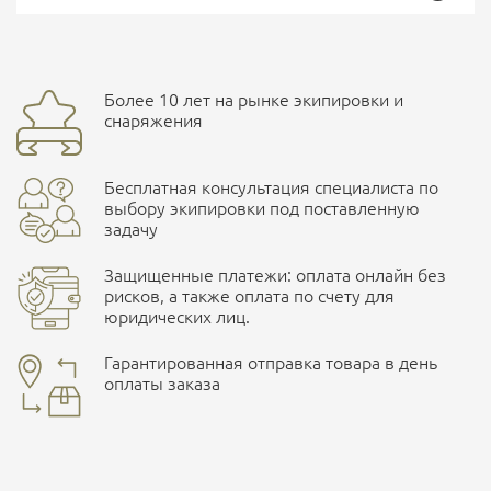
Страна производитель
Германия
Средняя оценка товара
Доставка курьерской службой СДЭК -
4
Более 10 лет на рынке экипировки и
улица Маяковского, 10
снаряжения
Бесплатная консультация специалиста по
ПОДРОБНЕЕ О СКЛАДЕ
выбору экипировки под поставленную
ОСТАВИТЬ
задачу
КОММЕНТАРИЙ
Защищенные платежи: оплата онлайн без
рисков, а также оплата по счету для
Администратор
юридических лиц.
Наличные при самовывозе
23.07.2021 11:35
Оплата картами Visa и MasterCard
Гарантированная отправка товара в день
Оценка:
оплаты заказа
здесь
Добрый день, Сергей! Вы правы, в описании была
Безналичная оплата по счету
. Этот метод оплаты
ошибка. Спасибо за внимательность, исправили на