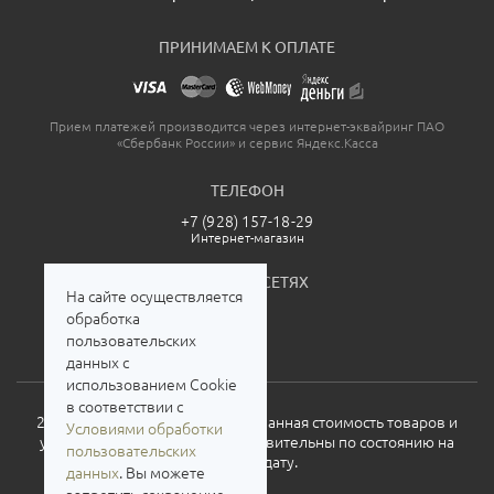
ПРИНИМАЕМ К ОПЛАТЕ
Прием платежей производится через интернет-эквайринг ПАО
«Сбербанк России» и сервис Яндекс.Касса
ТЕЛЕФОН
+7 (928) 157-18-29
Интернет-магазин
МЫ В СОЦСЕТЯХ
На сайте осуществляется
обработка
пользовательских
данных с
использованием Cookie
в соответствии с
2026. Все права защищены. Указанная стоимость товаров и
Условиями обработки
условия их приобретения действительны по состоянию на
пользовательских
текущую дату.
данных
. Вы можете