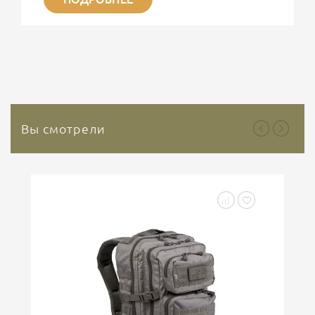
ситуациях сохраняет свою актуальность.
Представляет интерес современные
гемостатические средства на основе Каолина. На
сегодняшний день используется третье поколение
гемостатических средств, основным веществом
которого является природный минерал каолин. Это
природный инертный минерал, который не
содержит растительных или...
Вы смотрели