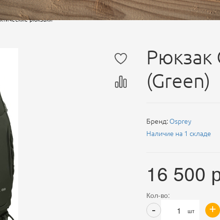
ктические рюкзаки
Рюкзак 
(Green)
Бренд:
Osprey
Наличие на 1 складе
16 500
р
Кол-во:
+
-
шт