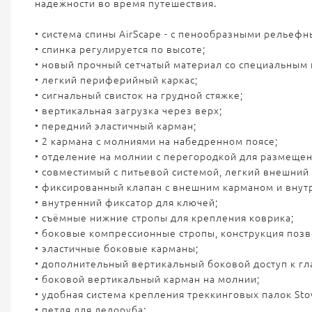
надежности во время путешествия.
• система спины AirScape - с пенообразными рельеф
• спинка регулируется по высоте;
• новый прочный сетчатый материал со специальным 
• легкий периферийный каркас;
• сигнальный свисток на грудной стяжке;
• вертикальная загрузка через верх;
• передний эластичный карман;
• 2 кармана с молниями на набедренном поясе;
• отделение на молнии с перегородкой для размещен
• совместимый с питьевой системой, легкий внешний 
• фиксированный клапан с внешним карманом и внут
• внутренний фиксатор для ключей;
• съёмные нижние стропы для крепления коврика;
• боковые компрессионные стропы, конструкция позво
• эластичные боковые карманы;
• дополнительный вертикальный боковой доступ к г
• боковой вертикальный карман на молнии;
• удобная система крепления треккинговых палок Sto
• петля для ледоруба;