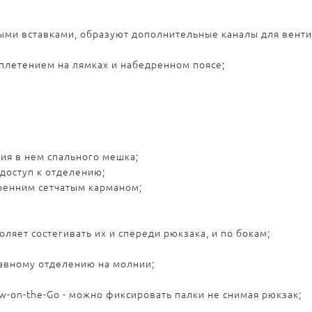
ными вставками, образуют дополнительные каналы для вент
плетением на лямках и набедренном поясе;
ия в нем спального мешка;
доступ к отделению;
ренним сетчатым карманом;
ляет состегивать их и спереди рюкзака, и по бокам;
лавному отделению на молнии;
w-on-the-Go - можно фиксировать палки не снимая рюкзак;