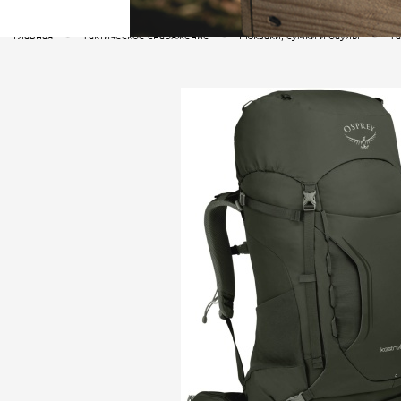
Главная
Тактическое снаряжение
Рюкзаки, сумки и баулы
Та