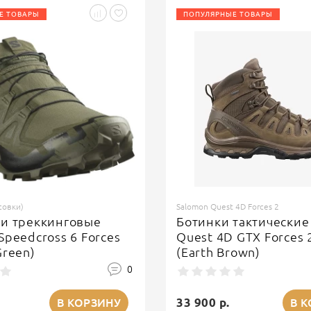
Е ТОВАРЫ
ПОПУЛЯРНЫЕ ТОВАРЫ
совки)
Salomon Quest 4D Forces 2
ки треккинговые
Ботинки тактические
Speedcross 6 Forces
Quest 4D GTX Forces 
Green)
(Earth Brown)
0
33 900 р.
В КОРЗИНУ
В 