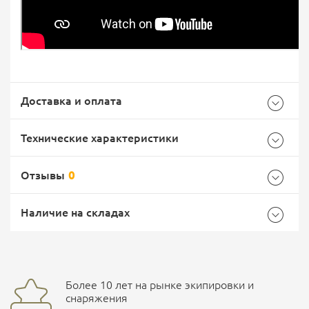
Доставка и оплата
Технические характеристики
Отзывы
0
Общие
Самовывоз -
Доставка Почтой России
EMS Почта России
Наличие на складах
Бренд
Osprey
Страна производитель
Соединенные Штаты
Доставка курьерской службой СДЭК -
Более 10 лет на рынке экипировки и
Ваш отзыв
улица Маяковского, 10
снаряжения