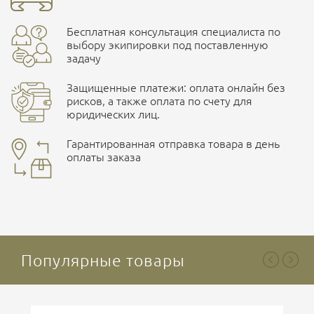
Бесплатная консультация специалиста по
ПОДРОБНЕЕ О СКЛАДЕ
выбору экипировки под поставленную
задачу
Защищенные платежи: оплата онлайн без
рисков, а также оплата по счету для
юридических лиц.
Наличные при самовывозе
Оплата картами Visa и MasterCard
Гарантированная отправка товара в день
оплаты заказа
здесь
Ваша оценка
отлично
Безналичная оплата по счету
. Этот метод оплаты
предназначен для юридических лиц
. Связывайтесь с
менеджером для уточнения условий поставки и
подготовки счета.
Популярные товары
Ваше имя