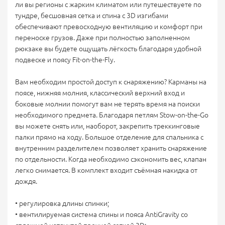
ли вы регионы с жарким климатом или путешествуете по
тундре, бесшовная сетка и спина с 3D изгибами
обеспечивают превосходную вентиляцию и комфорт при
переноске грузов. Даже при полностью заполненном
рюкзаке вы будете ощущать лёгкость благодаря удобной
подвеске и поясу Fit-on-the-Fly.
Вам необходим простой доступ к снаряжению? Карманы на
поясе, нижняя молния, классический верхний вход и
боковые молнии помогут вам не терять время на поиски
необходимого предмета. Благодаря петлям Stow-on-the-Go
вы можете снять или, наоборот, закрепить треккинговые
палки прямо на ходу. Большое отделение для спальника с
внутренним разделителем позволяет хранить снаряжение
по отдельности. Когда необходимо сэкономить вес, клапан
легко снимается. В комплект входит съёмная накидка от
дождя.
• регулировка длины спинки;
• вентилируемая система спины и пояса AntiGravity со