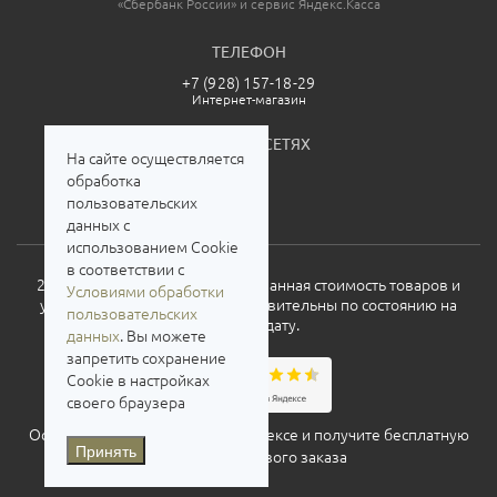
«Сбербанк России» и сервис Яндекс.Касса
ТЕЛЕФОН
+7 (928) 157-18-29
Интернет-магазин
МЫ В СОЦСЕТЯХ
На сайте осуществляется
обработка
пользовательских
данных с
использованием Cookie
в соответствии с
2026. Все права защищены. Указанная стоимость товаров и
Условиями обработки
условия их приобретения действительны по состоянию на
пользовательских
текущую дату.
данных
. Вы можете
запретить сохранение
Cookie в настройках
своего браузера
Оставьте свой отзыв о нас на
Яндексе
и получите бесплатную
Принять
доставку для нового заказа