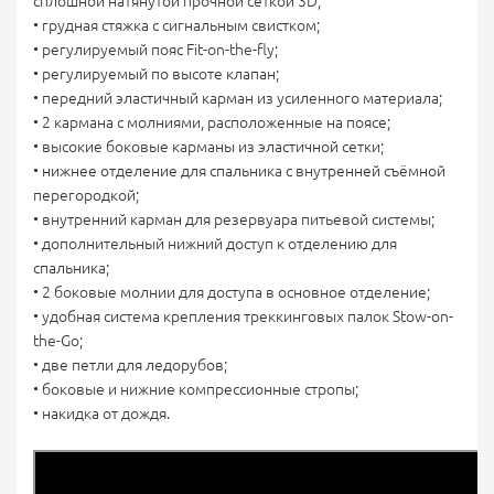
сплошной натянутой прочной сеткой 3D;
• грудная стяжка с сигнальным свистком;
• регулируемый пояс Fit-on-the-fly;
• регулируемый по высоте клапан;
• передний эластичный карман из усиленного материала;
• 2 кармана с молниями, расположенные на поясе;
• высокие боковые карманы из эластичной сетки;
• нижнее отделение для спальника с внутренней съёмной
перегородкой;
• внутренний карман для резервуара питьевой системы;
• дополнительный нижний доступ к отделению для
спальника;
• 2 боковые молнии для доступа в основное отделение;
• удобная система крепления треккинговых палок Stow-on-
the-Go;
• две петли для ледорубов;
• боковые и нижние компрессионные стропы;
• накидка от дождя.