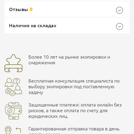
Отзывы
0
Общие
Самовывоз -
Доставка Почтой России
EMS Почта России
Наличие на складах
Бренд
Россия
Страна производитель
Россия
Доставка курьерской службой СДЭК -
Более 10 лет на рынке экипировки и
Ваш отзыв
улица Маяковского, 10
снаряжения
Бесплатная консультация специалиста по
ПОДРОБНЕЕ О СКЛАДЕ
выбору экипировки под поставленную
задачу
Защищенные платежи: оплата онлайн без
рисков, а также оплата по счету для
юридических лиц.
Наличные при самовывозе
Оплата картами Visa и MasterCard
Гарантированная отправка товара в день