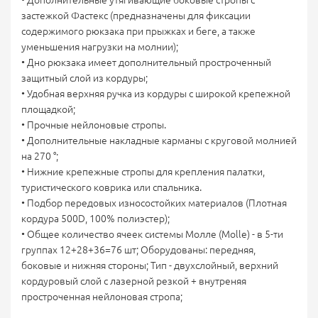
• Дополнительные утягивающие боковые стропы с
застежкой Фастекс (предназначены для фиксации
содержимого рюкзака при прыжках и беге, а также
уменьшения нагрузки на молнии);
• Дно рюкзака имеет дополнительный простроченный
защитный слой из кордуры;
• Удобная верхняя ручка из кордуры с широкой крепежной
площадкой;
• Прочные нейлоновые стропы.
• Дополнительные накладные карманы с круговой молнией
на 270 °;
• Нижние крепежные стропы для крепления палатки,
туристического коврика или спальника.
• Подбор передовых износостойких материалов (Плотная
кордура 500D, 100% полиэстер);
• Общее количество ячеек системы Молле (Molle) - в 5-ти
группах 12+28+36=76 шт; Оборудованы: передняя,
боковые и нижняя стороны; Тип - двухслойный, верхний
кордуровый слой с лазерной резкой + внутреняя
простроченная нейлоновая стропа;