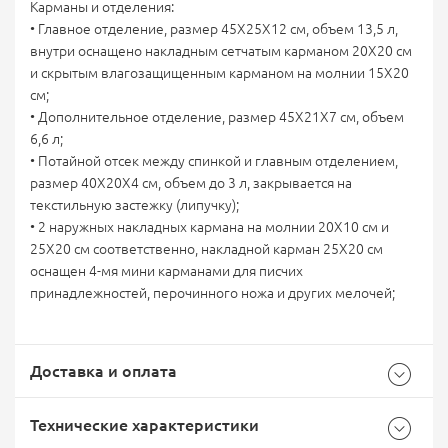
Карманы и отделения:
• Главное отделение, размер 45Х25Х12 см, объем 13,5 л,
внутри оснащено накладным сетчатым карманом 20Х20 см
и скрытым влагозащищенным карманом на молнии 15Х20
см;
• Дополнительное отделение, размер 45Х21Х7 см, объем
6,6 л;
• Потайной отсек между спинкой и главным отделением,
размер 40Х20Х4 см, объем до 3 л, закрывается на
текстильную застежку (липучку);
• 2 наружных накладных кармана на молнии 20Х10 см и
25Х20 см соответственно, накладной карман 25Х20 см
оснащен 4-мя мини карманами для писчих
принадлежностей, перочинного ножа и других мелочей;
Доставка и оплата
Технические характеристики