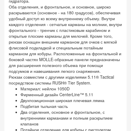
гидратора.
Оба отделения, и фронтальное, и основное, широко
раскрываются (основное - на 180 градусов), обеспечивая
удобный доступ ко всему внутреннему объему. Внутри
каждого отделения - сетчатые карманы на молнии, внутри
фронтального - тренчик с пластиковым карабином и
открытые плоские карманы для мелочей. Кроме того,
рюкзак оснащен внешним карманом для очков с мягкой
флисовой подкладкой и специальным потайным
карманом для кобуры. Расположенные на фронтальной и
боковой частях MOLLE-образные панели предназначены
для расширения полезного объема при помощи
подсумков и навешивания легкого снаряжения.
Рюкзак совместим с другими изделиями 5.11® Tactical
посредством системы RUSH® Tier System.
Материал: нейлон 1050D
Фирменный дизайн CenterLine™ 5.11
Двухпозиционная широкая плечевая лямка
Подбитая тыльная часть
Два отделения, основное и фронтальное, с
внутренними карманами и полным раскрытием
клапанов
Потайное отделение для кобуры с пистолетом