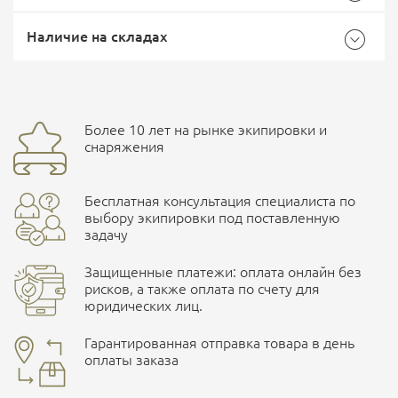
Общие
Самовывоз -
Доставка Почтой России
EMS Почта России
Наличие на складах
Бренд
5.11
Страна производитель
США
Доставка курьерской службой СДЭК -
Более 10 лет на рынке экипировки и
Ваш отзыв
улица Маяковского, 10
снаряжения
Бесплатная консультация специалиста по
ПОДРОБНЕЕ О СКЛАДЕ
выбору экипировки под поставленную
задачу
Защищенные платежи: оплата онлайн без
рисков, а также оплата по счету для
юридических лиц.
Наличные при самовывозе
Оплата картами Visa и MasterCard
Гарантированная отправка товара в день
оплаты заказа