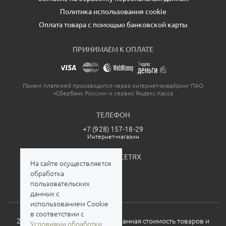
Политика использования cookie
Оплата товара с помощью банковской карты
ПРИНИМАЕМ К ОПЛАТЕ
Прием платежей производится через интернет-эквайринг ПАО
«Сбербанк России» и сервис Яндекс.Касса
ТЕЛЕФОН
+7 (928) 157-18-29
Интернет-магазин
МЫ В СОЦСЕТЯХ
На сайте осуществляется
обработка
пользовательских
данных с
использованием Cookie
в соответствии с
2026. Все права защищены. Указанная стоимость товаров и
Условиями обработки