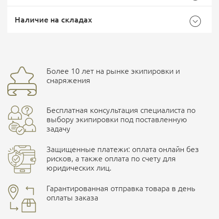
Общие
Самовывоз -
Доставка Почтой России
EMS Почта России
Наличие на складах
Бренд
5.11
Страна производитель
США
Доставка курьерской службой СДЭК -
Более 10 лет на рынке экипировки и
Ваш отзыв
улица Маяковского, 10
снаряжения
Бесплатная консультация специалиста по
ПОДРОБНЕЕ О СКЛАДЕ
выбору экипировки под поставленную
задачу
Защищенные платежи: оплата онлайн без
рисков, а также оплата по счету для
юридических лиц.
Наличные при самовывозе
Оплата картами Visa и MasterCard
Гарантированная отправка товара в день
оплаты заказа