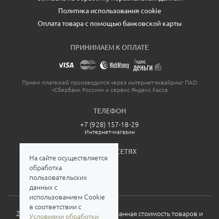
Политика использования cookie
Оплата товара с помощью банковской карты
ПРИНИМАЕМ К ОПЛАТЕ
Прием платежей производится через интернет-эквайринг ПАО
«Сбербанк России» и сервис Яндекс.Касса
ТЕЛЕФОН
+7 (928) 157-18-29
Интернет-магазин
МЫ В СОЦСЕТЯХ
На сайте осуществляется
обработка
пользовательских
данных с
использованием Cookie
в соответствии с
2026. Все права защищены. Указанная стоимость товаров и
Условиями обработки