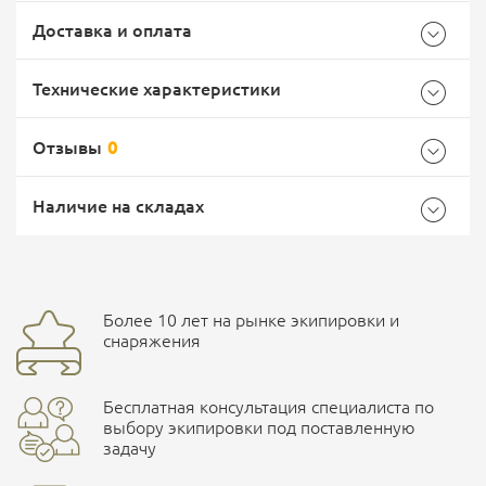
Доставка и оплата
Технические характеристики
Отзывы
0
Общие
Самовывоз -
Доставка Почтой России
EMS Почта России
Наличие на складах
Бренд
Россия
Страна производитель
Россия
Доставка курьерской службой СДЭК -
Более 10 лет на рынке экипировки и
Ваш отзыв
улица Маяковского, 10
снаряжения
Бесплатная консультация специалиста по
ПОДРОБНЕЕ О СКЛАДЕ
выбору экипировки под поставленную
задачу