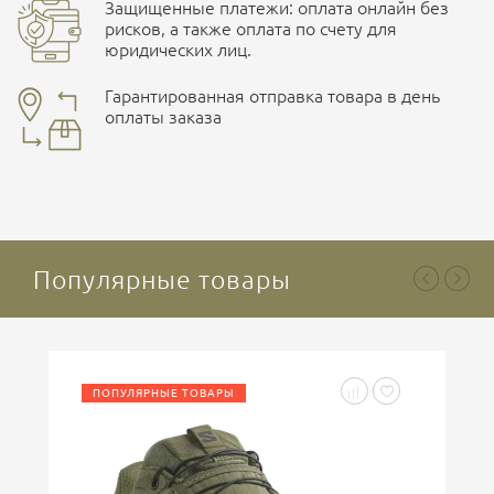
Защищенные платежи: оплата онлайн без
рисков, а также оплата по счету для
юридических лиц.
Наличные при самовывозе
Оплата картами Visa и MasterCard
Гарантированная отправка товара в день
оплаты заказа
здесь
Ваша оценка
отлично
Безналичная оплата по счету
. Этот метод оплаты
предназначен для юридических лиц
. Связывайтесь с
менеджером для уточнения условий поставки и
подготовки счета.
Популярные товары
Ваше имя
ПОПУЛЯРНЫЕ ТОВАРЫ
Введите код, указанный на картинке