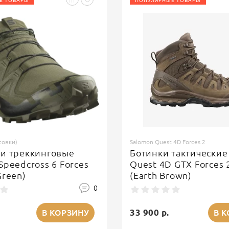
Е ТОВАРЫ
ПОПУЛЯРНЫЕ ТОВАРЫ
совки)
Salomon Quest 4D Forces 2
ки треккинговые
Ботинки тактические
Speedcross 6 Forces
Quest 4D GTX Forces 
Green)
(Earth Brown)
0
33 900 р.
В КОРЗИНУ
В 