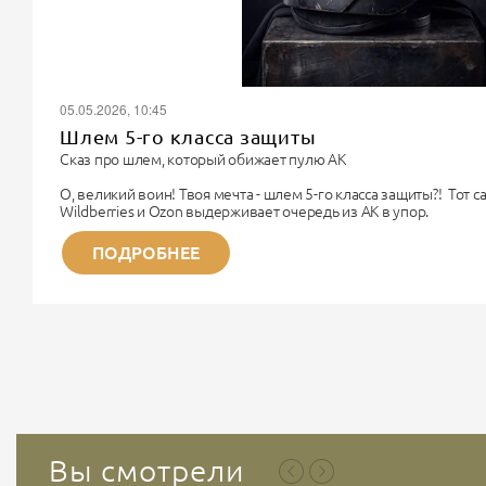
05.05.2026, 10:45
Шлем 5-го класса защиты
Сказ про шлем, который обижает пулю АК
О, великий воин! Твоя мечта - шлем 5-го класса защиты?! Тот 
Wildberries и Ozon выдерживает очередь из АК в упор.
Поздравляю. Ты хочешь купить чугунный унитаз, чтобы надеть 
Немного физики для прояснения сознания.
ПОДРОБНЕЕ
Дорогой Рембо, 5-й класс бронезащиты (по старому ГОСТу) - э
титана. Весит такая «каска» около...
Вы смотрели