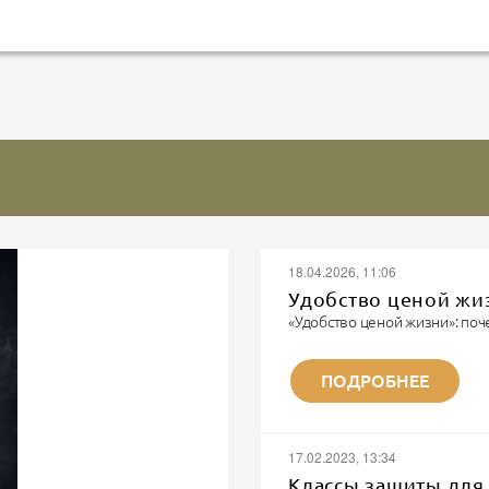
18.04.2026, 11:06
Удобство ценой жи
«Удобство ценой жизни»: поч
Записки военного парамедика
«Я видел многое. Но каждый 
ПОДРОБНЕЕ
не забывается. Потому что эт
Я парамедик. Не модный бло
шмота. Я тот человек, которы
И...
17.02.2023, 13:34
Классы защиты для 