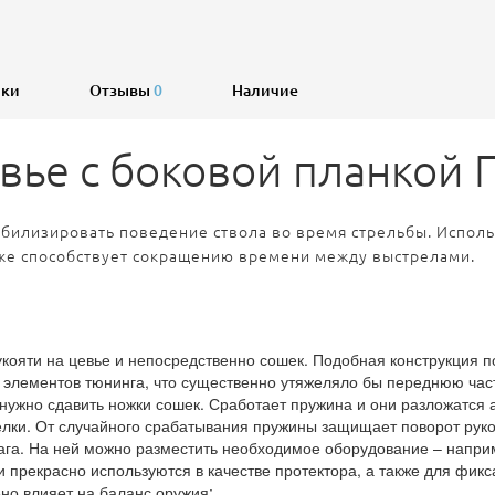
ики
Отзывы
0
Наличие
евье с боковой планкой 
табилизировать поведение ствола во время стрельбы. Испол
кже способствует сокращению времени между выстрелами.
укояти на цевье и непосредственно сошек. Подобная конструкция п
ких элементов тюнинга, что существенно утяжеляло бы переднюю час
нужно сдавить ножки сошек. Сработает пружина и они разложатся а
елки. От случайного срабатывания пружины защищает поворот рукоя
ага. На ней можно разместить необходимое оборудование – наприм
 прекрасно используются в качестве протектора, а также для фикс
но влияет на баланс оружия;