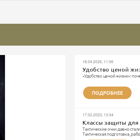
18.04.2026, 11:06
Удобство ценой жи
«Удобство ценой жизни»: поч
Записки военного парамедика
«Я видел многое. Но каждый 
ПОДРОБНЕЕ
не забывается. Потому что эт
Я парамедик. Не модный бло
шмота. Я тот человек, которы
И...
17.02.2023, 13:34
Классы защиты для 
Тактические очки давно ста
Тактическая подготовка, ра
технике и непосредственно б