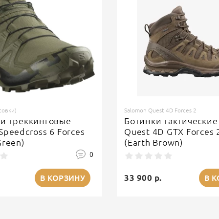
совки)
Salomon Quest 4D Forces 2
ки треккинговые
Ботинки тактические
Speedcross 6 Forces
Quest 4D GTX Forces 
Green)
(Earth Brown)
0
33 900 р.
В КОРЗИНУ
В 