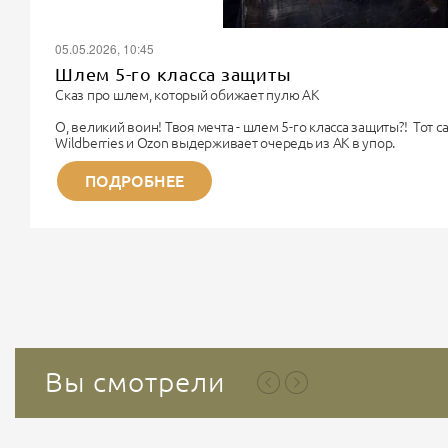
05.05.2026, 10:45
Шлем 5-го класса защиты
Сказ про шлем, который обижает пулю АК
О, великий воин! Твоя мечта - шлем 5-го класса защиты?! Тот 
Wildberries и Ozon выдерживает очередь из АК в упор.
Поздравляю. Ты хочешь купить чугунный унитаз, чтобы надеть 
Немного физики для прояснения сознания.
ПОДРОБНЕЕ
Дорогой Рембо, 5-й класс бронезащиты (по старому ГОСТу) - э
титана. Весит такая «каска» около...
Вы смотрели