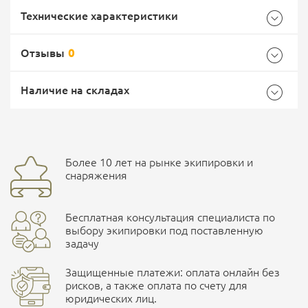
Технические характеристики
Отзывы
0
Характеристики комплектации
Самовывоз -
Доставка Почтой России
EMS Почта России
Наличие на складах
Размер
M
Общие
Доставка курьерской службой СДЭК -
Бренд
Helikon
Более 10 лет на рынке экипировки и
Ваш отзыв
улица Маяковского, 10
снаряжения
Страна производитель
Польша
Бесплатная консультация специалиста по
Характеристики комплектаций
ПОДРОБНЕЕ О СКЛАДЕ
выбору экипировки под поставленную
задачу
Размер
M, L, XL, S, XXL
Защищенные платежи: оплата онлайн без
рисков, а также оплата по счету для
юридических лиц.
Наличные при самовывозе