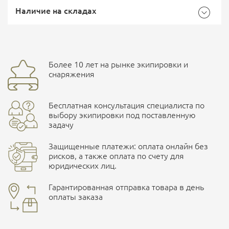
Доставка Почтой России
EMS Почта России
Наличие на складах
Размер
XL
Общие
Доставка курьерской службой СДЭК -
Бренд
Mechanix Wear
Более 10 лет на рынке экипировки и
улица Маяковского, 10
снаряжения
Страна производитель
Соединенные Штаты
Ваш отзыв
Бесплатная консультация специалиста по
Характеристики комплектаций
ПОДРОБНЕЕ О СКЛАДЕ
выбору экипировки под поставленную
задачу
Размер
M, L, XL, S, XXL
Защищенные платежи: оплата онлайн без
рисков, а также оплата по счету для
юридических лиц.
Наличные при самовывозе
Оплата картами Visa и MasterCard
Гарантированная отправка товара в день
оплаты заказа
здесь