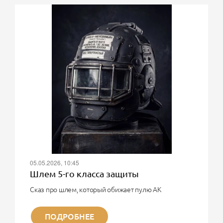
05.05.2026, 10:45
Шлем 5-го класса защиты
Сказ про шлем, который обижает пулю АК
О, великий воин! Твоя мечта - шлем 5-го класса
защиты?! Тот самый, который в рекламе на
ПОДРОБНЕЕ
Wildberries и Ozon выдерживает очередь из АК в