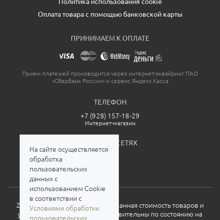
Политика использования cookie
Оплата товара с помощью банковской карты
ПРИНИМАЕМ К ОПЛАТЕ
Прием платежей производится через интернет-эквайринг ПАО
«Сбербанк России» и сервис Яндекс.Касса
ТЕЛЕФОН
+7 (928) 157-18-29
Интернет-магазин
МЫ В СОЦСЕТЯХ
На сайте осуществляется
обработка
пользовательских
данных с
использованием Cookie
в соответствии с
2026. Все права защищены. Указанная стоимость товаров и
Условиями обработки
условия их приобретения действительны по состоянию на
пользовательских