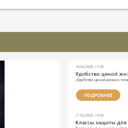
18.04.2026, 11:06
Удобство ценой жи
«Удобство ценой жизни»: поч
Записки военного парамедика
«Я видел многое. Но каждый 
ПОДРОБНЕЕ
не забывается. Потому что эт
Я парамедик. Не модный бло
шмота. Я тот человек, которы
И...
17.02.2023, 13:34
Классы защиты для 