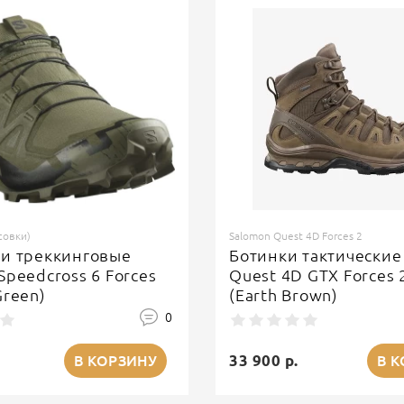
совки)
Salomon Quest 4D Forces 2
ки треккинговые
Ботинки тактические
Speedcross 6 Forces
Quest 4D GTX Forces 
Green)
(Earth Brown)
0
33 900 р.
В КОРЗИНУ
В 