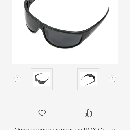
Очки поляризационные PMX Ocean