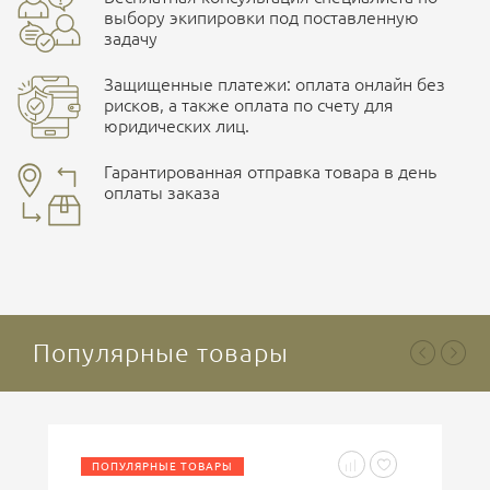
ПОДРОБНЕЕ О СКЛАДЕ
выбору экипировки под поставленную
задачу
Защищенные платежи: оплата онлайн без
рисков, а также оплата по счету для
юридических лиц.
Наличные при самовывозе
Оплата картами Visa и MasterCard
Гарантированная отправка товара в день
оплаты заказа
здесь
Ваша оценка
отлично
Безналичная оплата по счету
. Этот метод оплаты
предназначен для юридических лиц
. Связывайтесь с
менеджером для уточнения условий поставки и
подготовки счета.
Популярные товары
Ваше имя
ПОПУЛЯРНЫЕ ТОВАРЫ