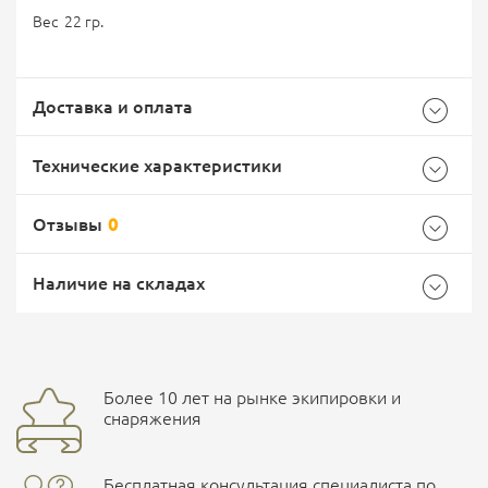
Вес 22 гр.
Доставка и оплата
Технические характеристики
Отзывы
0
Общие
Самовывоз -
Доставка Почтой России
EMS Почта России
Наличие на складах
Бренд
PMX
Страна производитель
Тайвань (китай)
Доставка курьерской службой СДЭК -
Более 10 лет на рынке экипировки и
Ваш отзыв
улица Маяковского, 10
снаряжения
Бесплатная консультация специалиста по