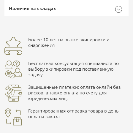
Самовывоз -
Доставка Почтой России
EMS Почта России
Наличие на складах
Бренд
PMX
Страна производитель
Тайвань (китай)
Доставка курьерской службой СДЭК -
Более 10 лет на рынке экипировки и
улица Маяковского, 10
снаряжения
Ваш отзыв
Бесплатная консультация специалиста по
ПОДРОБНЕЕ О СКЛАДЕ
выбору экипировки под поставленную
задачу
Защищенные платежи: оплата онлайн без
рисков, а также оплата по счету для
юридических лиц.
Наличные при самовывозе
Оплата картами Visa и MasterCard
Гарантированная отправка товара в день
оплаты заказа