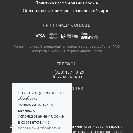
Политика использования cookie
Оплата товара с помощью банковской карты
ПРИНИМАЕМ К ОПЛАТЕ
Прием платежей производится через интернет-эквайринг ПАО
«Сбербанк России» и сервис Яндекс.Касса
ТЕЛЕФОН
+7 (928) 157-18-29
Интернет-магазин
МЫ В СОЦСЕТЯХ
На сайте осуществляется
обработка
пользовательских
данных с
использованием Cookie
в соответствии с
2026. Все права защищены. Указанная стоимость товаров и
Условиями обработки
условия их приобретения действительны по состоянию на