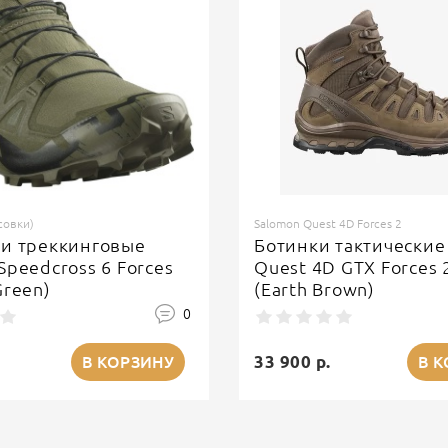
совки)
Salomon Quest 4D Forces 2
ки треккинговые
Ботинки тактические
Speedcross 6 Forces
Quest 4D GTX Forces 
Green)
(Earth Brown)
0
33 900 р.
В КОРЗИНУ
В 