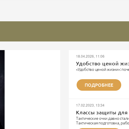
18.04.2026, 11:06
Удобство ценой жи
«Удобство ценой жизни»: поч
Записки военного парамедика
«Я видел многое. Но каждый 
ПОДРОБНЕЕ
не забывается. Потому что эт
Я парамедик. Не модный бло
шмота. Я тот человек, которы
И...
17.02.2023, 13:34
Классы защиты для 
Тактические очки давно ста
Тактическая подготовка, ра
технике и непосредственно б