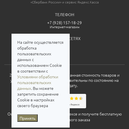
«Сбербанк России» и сервис Яндекс.Касса
ТЕЛЕФОН
+7 (928) 157-18-29
Интернет-магазин
МЫ В СОЦСЕТЯХ
На сайте осуществляется
обработка
пользовательских
данных с
использованием Cookie
в соответствии с
2026. Все права защищены. Указанная стоимость товаров и
Условиями обработки
условия их приобретения действительны по состоянию на
пользовательских
текущую дату.
данных
. Вы можете
запретить сохранение
Cookie в настройках
своего браузера
Оставьте свой отзыв о нас на
Яндексе
и получите бесплатную
Принять
доставку для нового заказа