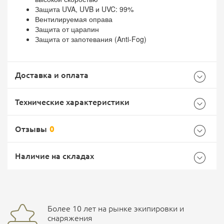
Защита UVA, UVB и UVC: 99%
Вентилируемая оправа
Защита от царапин
Защита от запотевания (Anti-Fog)
Доставка и оплата
Технические характеристики
Отзывы
0
Общие
Самовывоз -
Доставка Почтой России
EMS Почта России
Наличие на складах
Бренд
PMX
Страна производитель
Тайвань (китай)
Доставка курьерской службой СДЭК -
Более 10 лет на рынке экипировки и
Ваш отзыв
улица Маяковского, 10
снаряжения