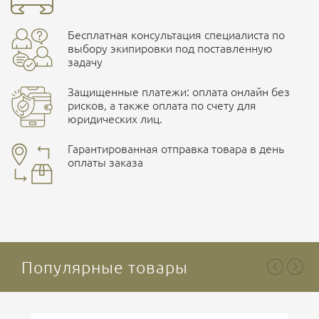
Бесплатная консультация специалиста по
ПОДРОБНЕЕ О СКЛАДЕ
выбору экипировки под поставленную
задачу
Защищенные платежи: оплата онлайн без
рисков, а также оплата по счету для
юридических лиц.
Наличные при самовывозе
Оплата картами Visa и MasterCard
Гарантированная отправка товара в день
оплаты заказа
здесь
Ваша оценка
отлично
Безналичная оплата по счету
. Этот метод оплаты
предназначен для юридических лиц
. Связывайтесь с
менеджером для уточнения условий поставки и
подготовки счета.
Популярные товары
Ваше имя