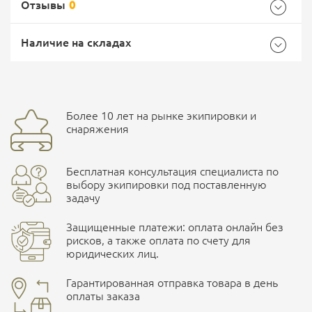
Отзывы
0
Общие
Самовывоз -
Доставка Почтой России
EMS Почта России
Наличие на складах
Бренд
PMX
Страна производитель
Тайвань (китай)
Доставка курьерской службой СДЭК -
Более 10 лет на рынке экипировки и
Ваш отзыв
улица Маяковского, 10
снаряжения
Бесплатная консультация специалиста по
ПОДРОБНЕЕ О СКЛАДЕ
выбору экипировки под поставленную
задачу
Защищенные платежи: оплата онлайн без
рисков, а также оплата по счету для
юридических лиц.
Наличные при самовывозе
Оплата картами Visa и MasterCard
Гарантированная отправка товара в день
оплаты заказа