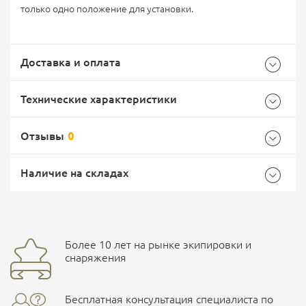
только одно положение для установки.
Доставка и оплата
Технические характеристики
Отзывы
0
Общие
Самовывоз -
Доставка Почтой России
EMS Почта России
Наличие на складах
Бренд
Mr.Blade
Страна производитель
Россия
Форма клинка
Drop Point
Доставка курьерской службой СДЭК -
Более 10 лет на рынке экипировки и
Ваш отзыв
Общая длина
180 мм
улица Маяковского, 10
снаряжения
Длина клинка
80 мм
Бесплатная консультация специалиста по
ПОДРОБНЕЕ О СКЛАДЕ