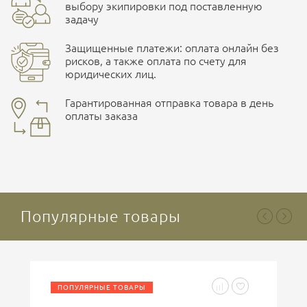
Ширина клинка
25 мм
выбору экипировки под поставленную
задачу
Толщина клинка
3 мм
Защищенные платежи: оплата онлайн без
Вес
102 г
рисков, а также оплата по счету для
юридических лиц.
Наличные при самовывозе
Сталь
D-2
Оплата картами Visa и MasterCard
Гарантированная отправка товара в день
Твердость стали
60-61 HRC
оплаты заказа
Материал рукояти
Colored G10
здесь
Ваша оценка
отлично
Безналичная оплата по счету
. Этот метод оплаты
предназначен для юридических лиц
. Связывайтесь с
менеджером для уточнения условий поставки и
подготовки счета.
Популярные товары
Ваше имя
ПОПУЛЯРНЫЕ ТОВАРЫ
Введите код, указанный на картинке