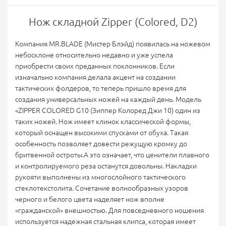
Нож складной Zipper (Colored, D2)
Компания MR.BLADE (Мистер Блэйд) появилась на ножевом
небосклоне относительно недавно и уже успела
приобрести своих преданных поклонников. Если
изначально компания делала акцент на создании
тактических фолдеров, то теперь пришло время для
создания универсальных ножей на каждый день. Модель
«ZIPPER COLORED G10 (Зиппер Колоред Джи 10) один из
таких ножей. Нож имеет клинок классической формы,
который оснащен высокими спусками от обуха. Такая
особенность позволяет довести режущую кромку до
бритвенной остроты.А это означает, что ценители плавного
и контролируемого реза останутся довольны. Накладки
рукояти выполнены из многослойного тактического
стеклотекстолита. Сочетание волнообразных узоров
черного и белого цвета наделяет нож вполне
«гражданской» внешностью. Для повседневного ношения
используется надежная стальная клипса, которая имеет