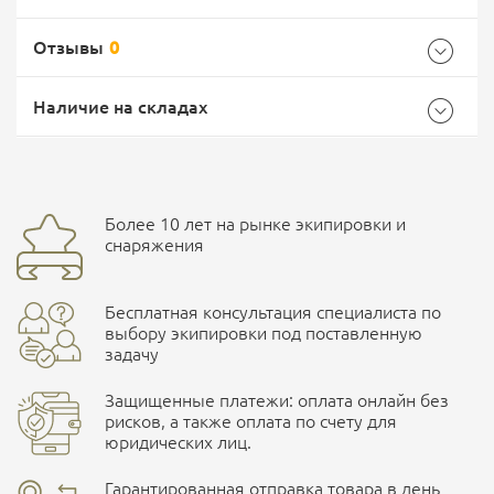
Наличные при самовывозе
Отзывы
0
Оплата картами Visa и MasterCard
Наличие на складах
здесь
Безналичная оплата по счету
. Этот метод оплаты
предназначен для юридических лиц
. Связывайтесь с
Более 10 лет на рынке экипировки и
Ваш отзыв
менеджером для уточнения условий поставки и
улица Маяковского, 10
снаряжения
подготовки счета.
Бесплатная консультация специалиста по
ПОДРОБНЕЕ О СКЛАДЕ
выбору экипировки под поставленную
задачу
Защищенные платежи: оплата онлайн без
рисков, а также оплата по счету для
юридических лиц.
Гарантированная отправка товара в день