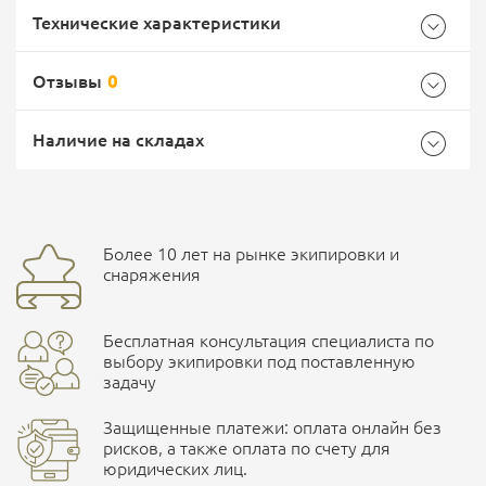
Технические характеристики
Отзывы
0
Общие
Самовывоз -
Доставка Почтой России
EMS Почта России
Наличие на складах
Бренд
Daggerr
Страна производитель
Россия
Доставка курьерской службой СДЭК -
Более 10 лет на рынке экипировки и
улица Маяковского, 10
снаряжения
Ваш отзыв
Бесплатная консультация специалиста по
ПОДРОБНЕЕ О СКЛАДЕ
выбору экипировки под поставленную
задачу
Защищенные платежи: оплата онлайн без
рисков, а также оплата по счету для
юридических лиц.
Наличные при самовывозе