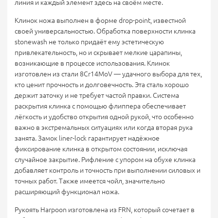
линия и каждый элемент здесь на своём месте.
Клинок ножа выполнен в форме drop-point, известной
своей универсальностью. Обработка поверхности клинка
stonewash не только придаёт ему эстетическую
привлекательность, но и скрывает мелкие царапины,
возникающие в процессе использования. Клинок
изготовлен из стали 8Cr14MoV — удачного выбора для тех,
кто ценит прочность и долговечность. Эта сталь хорошо
держит заточку и не требует частой правки. Система
раскрытия клинка с помощью флиппера обеспечивает
лёгкость и удобство открытия одной рукой, что особенно
важно в экстремальных ситуациях или когда вторая рука
занята. Замок liner-lock гарантирует надёжное
фиксирование клинка в открытом состоянии, исключая
случайное закрытие. Рифление с упором на обухе клинка
добавляет контроль и точность при выполнении силовых и
точных работ. Также имеется чойл, значительно
расширяющий функционал ножа.
Рукоять Harpoon изготовлена из FRN, который сочетает в