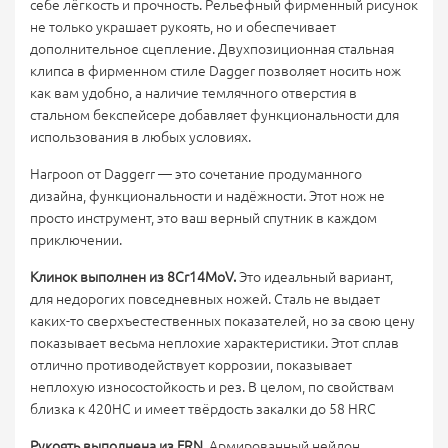
себе лёгкость и прочность. Рельефный фирменный рисунок
не только украшает рукоять, но и обеспечивает
дополнительное сцепление. Двухпозиционная стальная
клипса в фирменном стиле Dagger позволяет носить нож
как вам удобно, а наличие темлячного отверстия в
стальном бекспейсере добавляет функциональности для
использования в любых условиях.
Harpoon от Daggerr — это сочетание продуманного
дизайна, функциональности и надёжности. Этот нож не
просто инструмент, это ваш верный спутник в каждом
приключении.
Клинок выполнен из 8Cr14MoV.
Это идеальный вариант,
для недорогих повседневных ножей. Сталь не выдает
каких-то сверхъестественных показателей, но за свою цену
показывает весьма неплохие характеристики. Этот сплав
отлично противодействует коррозии, показывает
неплохую износостойкость и рез. В целом, по свойствам
близка к 420HC и имеет твёрдость закалки до 58 HRC
Рукоять выполнена из FRN.
Армированный нейлон