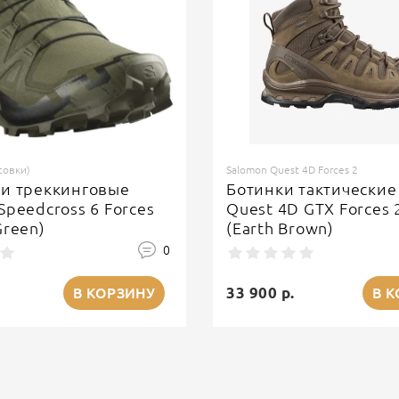
совки)
Salomon Quest 4D Forces 2
ки треккинговые
Ботинки тактические
Speedcross 6 Forces
Quest 4D GTX Forces 
Green)
(Earth Brown)
0
33 900 р.
В КОРЗИНУ
В 