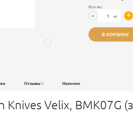
Кол-во:
+
-
шт
В КОРЗИНУ
ики
Отзывы
0
Наличие
 Knives Velix, BMK07G (