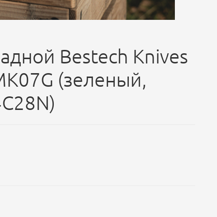
адной Bestech Knives
BMK07G (зеленый,
4C28N)