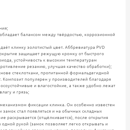
ния;
ь обладает балансом между твёрдостью, коррозионной
ридаёт клинку золотистый цвет. Аббревиатура PVD
(покрытие защищает режущую кромку от быстрого
риода, устойчивость к высоким температурам
ротивление резанию, улучшая качество обработки);
на основе стеклоткани, пропитанной формальдегидной
т. Композит популярен у производителей благодаря
носоустойчивые и влагостойкие, а также удобно лежат
влагу и грязь;
м механизмом фиксации клинка. Он особенно известен
м замок стал появляться и на обычных складных
вие раскрывается (отщёлкивается), после открытия
 одной рукой (замок позволяет легко открывать и