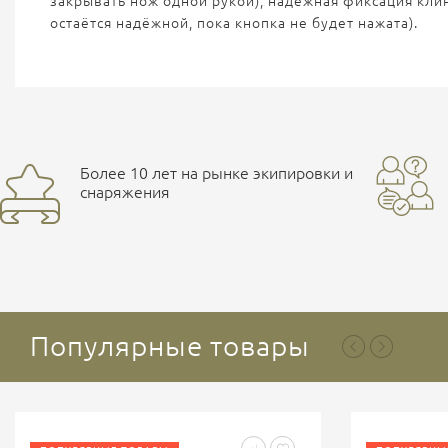
закрывать нож одной рукой), надёжная фиксация кли
остаётся надёжной, пока кнопка не будет нажата).
Более 10 лет на рынке экипировки и
снаряжения
Популярные товары