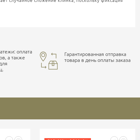
ает случайное сложение клинка, поскольку фиксация
тежи: оплата
Гарантированная отправка
ов, а также
товара в день оплаты заказа
 для
ц.