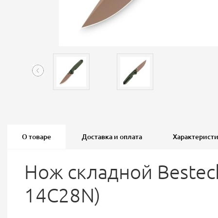
О товаре
Доставка и оплата
Характерист
Нож складной Bestech
14C28N)