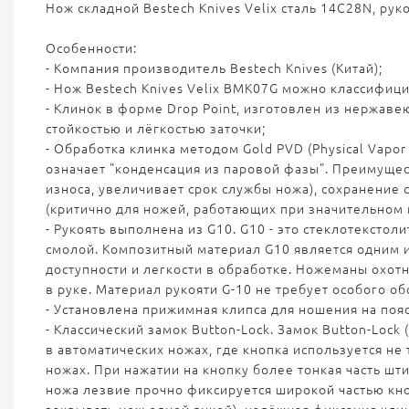
Нож складной Bestech Knives Velix сталь 14C28N, рук
Особенности:
- Компания производитель Bestech Knives (Китай);
- Нож Bestech Knives Velix BMK07G можно классифицир
- Клинок в форме Drop Point, изготовлен из нержав
стойкостью и лёгкостью заточки;
- Обработка клинка методом Gold PVD (Physical Vapo
означает "конденсация из паровой фазы". Преимущес
износа, увеличивает срок службы ножа), сохранение
(критично для ножей, работающих при значительном 
- Рукоять выполнена из G10. G10 - это стеклотекстоли
смолой. Композитный материал G10 является одним и
доступности и легкости в обработке. Ножеманы охотн
в руке. Материал рукояти G-10 не требует особого обс
- Установлена прижимная клипса для ношения на пояс
- Классический замок Button-Lock. Замок Button-Lo
в автоматических ножах, где кнопка используется не
ножах. При нажатии на кнопку более тонкая часть шт
ножа лезвие прочно фиксируется широкой частью кно