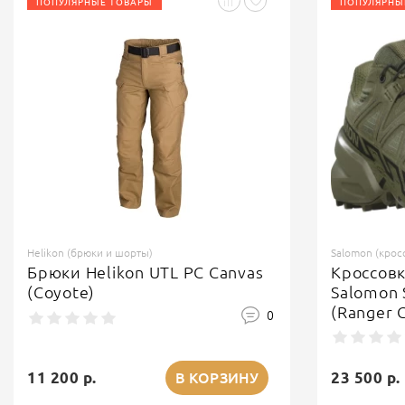
ПОПУЛЯРНЫЕ ТОВАРЫ
ПОПУЛЯРНЫ
Helikon (брюки и шорты)
Salomon (крос
Брюки Helikon UTL PC Canvas
Кроссов
(Coyote)
Salomon 
(Ranger 
0
11 200 р.
23 500 р.
В КОРЗИНУ