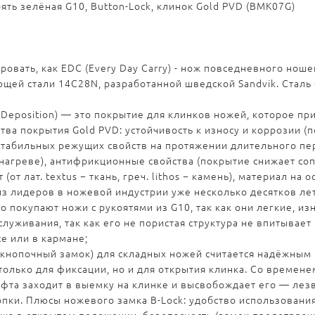
оять зелёная G10, Button-Lock, клинок Gold PVD (BMK07G)
овать, как EDC (Every Day Carry) - нож повседневного ноше
еющей стали 14C28N, разработанной шведской Sandvik. Стал
r Deposition) — это покрытие для клинков ножей, которое п
тва покрытия Gold PVD: устойчивость к износу и коррозии 
 стабильных режущих свойств на протяжении длительного пе
нагреве), антифрикционные свойства (покрытие снижает соп
т (от лат. textus − ткань, греч. lithos − камень), материал 
з лидеров в ножевой индустрии уже несколько десятков ле
о покупают ножи с рукоятями из G10, так как они легкие, из
луживания, так как его не пористая структура не впитывает 
е или в кармане;
ck (кнопочный замок) для складных ножей считается надёжны
 только для фиксации, но и для открытия клинка. Со времене
ифта заходит в выемку на клинке и высвобождает его — лез
пки. Плюсы ножевого замка B-Lock: удобство использования