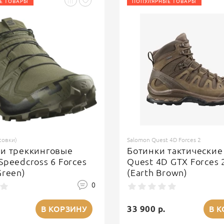
Е ТОВАРЫ
ПОПУЛЯРНЫЕ ТОВАРЫ
совки)
Salomon Quest 4D Forces 2
ки треккинговые
Ботинки тактические
Speedcross 6 Forces
Quest 4D GTX Forces 
Green)
(Earth Brown)
0
33 900 р.
В КОРЗИНУ
В 