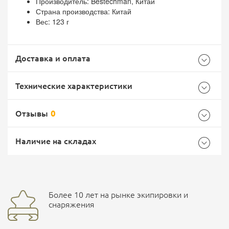
Производитель: Bestechman, Китай
Страна производства: Китай
Вес: 123 г
Доставка и оплата
Технические характеристики
Отзывы
0
Общие
Самовывоз -
Доставка Почтой России
EMS Почта России
Наличие на складах
Бренд
Bestech Knives
Страна производитель
Китай
Доставка курьерской службой СДЭК -
Более 10 лет на рынке экипировки и
улица Маяковского, 10
снаряжения
Ваш отзыв