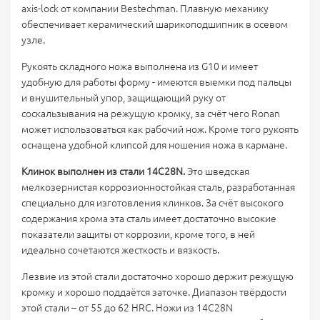
axis-lock от компании Bestechman. Плавную механику
обеспечивает керамический шарикоподшипник в осевом
узле.
Рукоять складного ножа выполнена из G10 и имеет
удобную для работы форму - имеются выемки под пальцы
и внушительный упор, защищающий руку от
соскальзывания на режущую кромку, за счёт чего Ronan
может использоваться как рабочий нож. Кроме того рукоять
оснащена удобной клипсой для ношения ножа в кармане.
Клинок выполнен из стали 14C28N.
Это шведская
мелкозернистая коррозионностойкая сталь, разработанная
специально для изготовления клинков. За счёт высокого
содержания хрома эта сталь имеет достаточно высокие
показатели защиты от коррозии, кроме того, в ней
идеально сочетаются жесткость и вязкость.
Лезвие из этой стали достаточно хорошо держит режущую
кромку и хорошо поддаётся заточке. Диапазон твёрдости
этой стали – от 55 до 62 HRC. Ножи из 14C28N