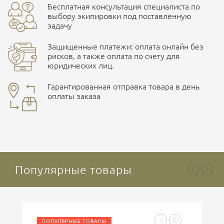
Бесплатная консультация специалиста по
ПОДРОБНЕЕ О СКЛАДЕ
выбору экипировки под поставленную
задачу
Защищенные платежи: оплата онлайн без
рисков, а также оплата по счету для
юридических лиц.
Наличные при самовывозе
Оплата картами Visa и MasterCard
Гарантированная отправка товара в день
оплаты заказа
здесь
Безналичная оплата по счету
. Этот метод оплаты
Ваша оценка
отлично
предназначен для юридических лиц
. Связывайтесь с
менеджером для уточнения условий поставки и
подготовки счета.
Популярные товары
Ваше имя
ПОПУЛЯРНЫЕ ТОВАРЫ