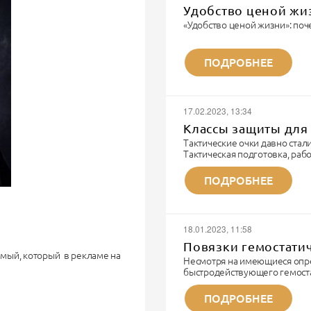
Удобство ценой жи
«Удобство ценой жизни»: поч
Записки военного парамедика
«Я видел многое. Но каждый 
ПОДРОБНЕЕ
не забывается. Потому что эт
Я парамедик. Не модный бло
шмота. Я тот человек, которы
И...
17.02.2023, 13:34
Классы защиты для 
Тактические очки давно ста
Тактическая подготовка, ра
технике и непосредственно б
тактические очки.
ПОДРОБНЕЕ
ЗАЩИТА - основное предназн
соответственные требования
- линза из поликорбаната вы
материал).
18.01.2023, 11:58
- крепкие душки/оправа
- покрытие...
Повязки гемостати
самый, который в рекламе на
Несмотря на имеющиеся опр
быстродействующего гемоста
его на голову.
неотложных ситуациях сохра
гемостатические средства на
ПОДРОБНЕЕ
то примерно 6–8 мм стали или
поколение гемостатических 