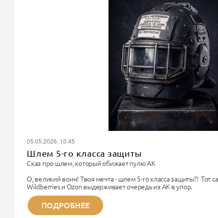
05.05.2026, 10:45
Шлем 5-го класса защиты
Сказ про шлем, который обижает пулю АК
О, великий воин! Твоя мечта - шлем 5-го класса защиты?! Тот 
Wildberries и Ozon выдерживает очередь из АК в упор.
Поздравляю. Ты хочешь купить чугунный унитаз, чтобы надеть 
Немного физики для прояснения сознания.
ПОДРОБНЕЕ
Дорогой Рембо, 5-й класс бронезащиты (по старому ГОСТу) - э