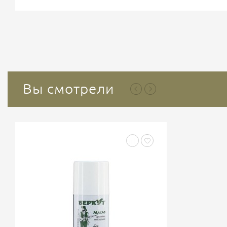
титана. Весит такая «каска» около...
Вы смотрели