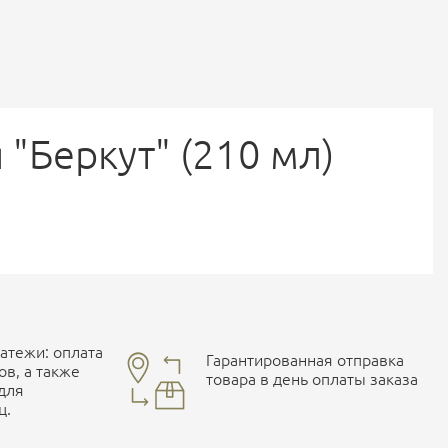
"Беркут" (210 мл)
тежи: оплата
Гарантированная отправка
ов, а также
товара в день оплаты заказа
 для
ц.