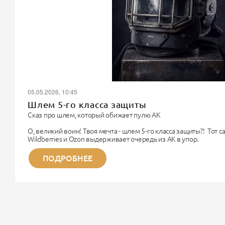
05.05.2026, 10:45
Шлем 5-го класса защиты
Сказ про шлем, который обижает пулю АК
О, великий воин! Твоя мечта - шлем 5-го класса защиты?! Тот 
Wildberries и Ozon выдерживает очередь из АК в упор.
Поздравляю. Ты хочешь купить чугунный унитаз, чтобы надеть 
Немного физики для прояснения сознания.
ПОДРОБНЕЕ
Дорогой Рембо, 5-й класс бронезащиты (по старому ГОСТу) - э
титана. Весит такая «каска» около...