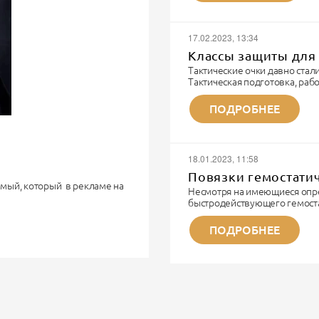
Я парамедик. Не модный бло
шмота. Я тот человек, которы
И...
17.02.2023, 13:34
Классы защиты для 
Тактические очки давно ста
Тактическая подготовка, ра
технике и непосредственно б
тактические очки.
ПОДРОБНЕЕ
ЗАЩИТА - основное предназн
соответственные требования
- линза из поликорбаната вы
материал).
18.01.2023, 11:58
- крепкие душки/оправа
- покрытие...
Повязки гемостати
самый, который в рекламе на
Несмотря на имеющиеся опр
быстродействующего гемоста
его на голову.
неотложных ситуациях сохра
гемостатические средства на
ПОДРОБНЕЕ
то примерно 6–8 мм стали или
поколение гемостатических 
минерал каолин. Это природ
или...