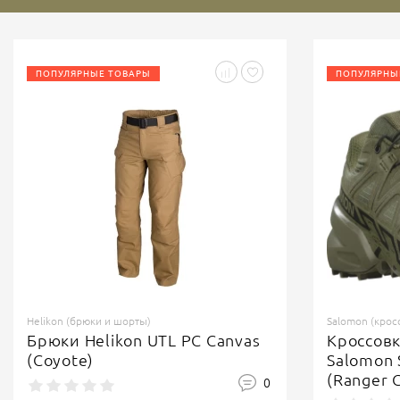
ПОПУЛЯРНЫЕ ТОВАРЫ
ПОПУЛЯРНЫ
Helikon (брюки и шорты)
Salomon (крос
Брюки Helikon UTL PC Canvas
Кроссов
(Coyote)
Salomon 
(Ranger 
0