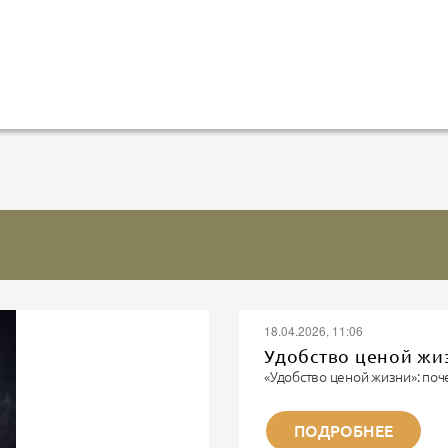
18.04.2026, 11:06
Удобство ценой жи
«Удобство ценой жизни»: поч
Записки военного парамедика
«Я видел многое. Но каждый 
ПОДРОБНЕЕ
не забывается. Потому что эт