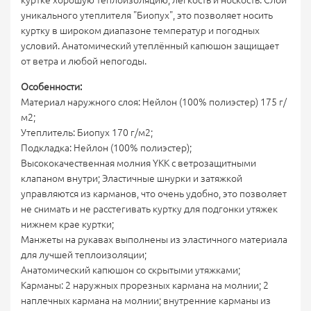
куртке хорошую теплоизоляцию, легкость и носкость. Слой
уникального утеплителя "Биопух", это позволяет носить
куртку в широком диапазоне температур и погодных
условий. Анатомический утеплённый капюшон защищает
от ветра и любой непогоды.
Особенности:
Материал наружного слоя: Нейлон (100% полиэстер) 175 г/
м2;
Утеплитель: Биопух 170 г/м2;
Подкладка: Нейлон (100% полиэстер);
Высококачественная молния YKK с ветрозащитными
клапаном внутри; Эластичные шнурки и затяжкой
управляются из карманов, что очень удобно, это позволяет
не снимать и не расстегивать куртку для подгонки утяжек
нижнем крае куртки;
Манжеты на рукавах выполнены из эластичного материала
для лучшей теплоизоляции;
Анатомический капюшон со скрытыми утяжками;
Карманы: 2 наружных прорезных кармана на молнии; 2
наплечных кармана на молнии; внутренние карманы из