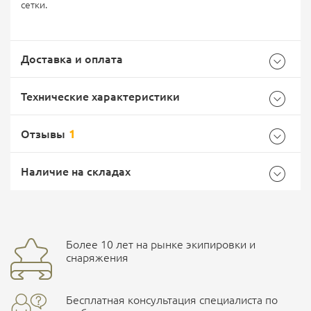
сетки.
Доставка и оплата
Технические характеристики
Отзывы
1
Характеристики комплектации
Самовывоз -
Доставка Почтой России
EMS Почта России
Наличие на складах
Размер
XXXL
Общие
Средняя оценка товара
Доставка курьерской службой СДЭК -
5
Бренд
Arcteryx
Более 10 лет на рынке экипировки и
улица Маяковского, 10
снаряжения
Страна производитель
Китай
Бесплатная консультация специалиста по
Характеристики комплектаций
ПОДРОБНЕЕ О СКЛАДЕ