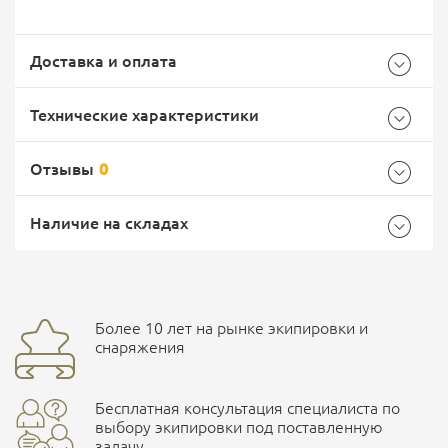
Доставка и оплата
Технические характеристики
Отзывы
0
Характеристики комплектации
Самовывоз -
Доставка Почтой России
EMS Почта России
Наличие на складах
Размер
M
Общие
Доставка курьерской службой СДЭК -
Бренд
Apex
Более 10 лет на рынке экипировки и
Ваш отзыв
улица Маяковского, 10
снаряжения
Страна производитель
Россия
Бесплатная консультация специалиста по
Характеристики комплектаций
ПОДРОБНЕЕ О СКЛАДЕ
выбору экипировки под поставленную
задачу