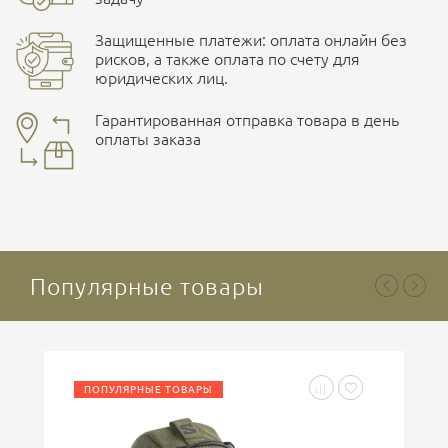
Размер
M, L, XL, XXL, XXXL
Защищенные платежи: оплата онлайн без
рисков, а также оплата по счету для
юридических лиц.
Наличные при самовывозе
Оплата картами Visa и MasterCard
Гарантированная отправка товара в день
оплаты заказа
здесь
Ваша оценка
отлично
Безналичная оплата по счету
. Этот метод оплаты
предназначен для юридических лиц
. Связывайтесь с
менеджером для уточнения условий поставки и
подготовки счета.
Популярные товары
Ваше имя
ПОПУЛЯРНЫЕ ТОВАРЫ
Введите код, указанный на картинке