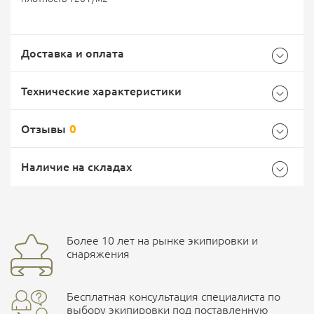
Доставка и оплата
Технические характеристики
Отзывы
0
Характеристики комплектации
Самовывоз -
Доставка Почтой России
EMS Почта России
Наличие на складах
Размер
50/176
Общие
Доставка курьерской службой СДЭК -
Бренд
Россия
Более 10 лет на рынке экипировки и
Ваш отзыв
улица Маяковского, 10
снаряжения
Страна производитель
Россия
Бесплатная консультация специалиста по
Характеристики комплектаций
ПОДРОБНЕЕ О СКЛАДЕ
выбору экипировки под поставленную