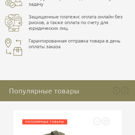
задачу
Размер
Защищенные платежи: оплата онлайн без
50/176, 52/176, 54/182, 48/176, 60/182, 62/182, 46/176,
рисков, а также оплата по счету для
44/176
юридических лиц.
Наличные при самовывозе
Оплата картами Visa и MasterCard
Гарантированная отправка товара в день
оплаты заказа
здесь
Ваша оценка
отлично
Безналичная оплата по счету
. Этот метод оплаты
предназначен для юридических лиц
. Связывайтесь с
менеджером для уточнения условий поставки и
подготовки счета.
Популярные товары
Ваше имя
ПОПУЛЯРНЫЕ ТОВАРЫ
Введите код, указанный на картинке