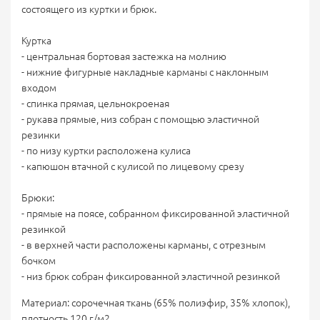
состоящего из куртки и брюк.
Куртка
- центральная бортовая застежка на молнию
- нижние фигурные накладные карманы с наклонным
входом
- спинка прямая, цельнокроеная
- рукава прямые, низ собран с помощью эластичной
резинки
- по низу куртки расположена кулиса
- капюшон втачной с кулисой по лицевому срезу
Брюки:
- прямые на поясе, собранном фиксированной эластичной
резинкой
- в верхней части расположены карманы, с отрезным
бочком
- низ брюк собран фиксированной эластичной резинкой
Материал: сорочечная ткань (65% полиэфир, 35% хлопок),
плотность 120 г/м2