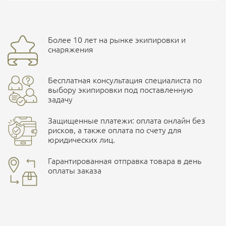
Общие
Доставка курьерской службой СДЭК -
Страна производитель
Китай
Более 10 лет на рынке экипировки и
Ваш отзыв
улица Маяковского, 10
снаряжения
Характеристики комплектаций
Бесплатная консультация специалиста по
ПОДРОБНЕЕ О СКЛАДЕ
Размер
56-58, 52-54, 60-62
выбору экипировки под поставленную
задачу
Защищенные платежи: оплата онлайн без
рисков, а также оплата по счету для
юридических лиц.
Наличные при самовывозе
Оплата картами Visa и MasterCard
Гарантированная отправка товара в день
оплаты заказа
здесь
Ваша оценка
отлично
Безналичная оплата по счету
. Этот метод оплаты
предназначен для юридических лиц
. Связывайтесь с