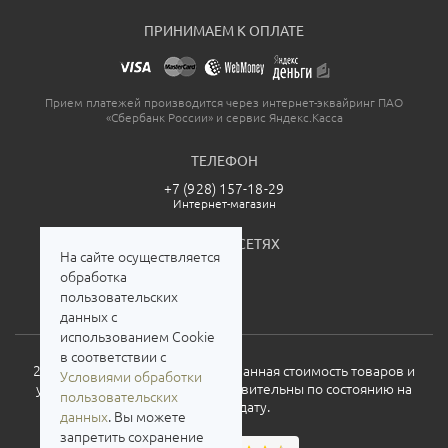
ПРИНИМАЕМ К ОПЛАТЕ
Прием платежей производится через интернет-эквайринг ПАО
«Сбербанк России» и сервис Яндекс.Касса
ТЕЛЕФОН
+7 (928) 157-18-29
Интернет-магазин
МЫ В СОЦСЕТЯХ
На сайте осуществляется
обработка
пользовательских
данных с
использованием Cookie
в соответствии с
2026. Все права защищены. Указанная стоимость товаров и
Условиями обработки
условия их приобретения действительны по состоянию на
пользовательских
текущую дату.
данных
. Вы можете
запретить сохранение