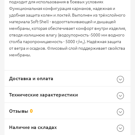
подходит для использования в боевых условиях
Функциональная конфигурация карманов, надежная и
удобная защита колен и локтей. Выполнен из трёхслойного
материала Soft-Shell - водоотталкивающей и дышащей
мембраны, которая обеспечивает комфорт внутри изделия,
отводя излишнюю влагу (водоупорность -5000 мм водного
столба паропроницаемость - 5000 г/м₂). Надёжная защита
от ветра и осадков. Флисовый слой поддерживает свойства
мембраны.
Доставка и оплата
Технические характеристики
Отзывы
0
Характеристики комплектации
Самовывоз -
Доставка Почтой России
EMS Почта России
Наличие на складах
Размер
56-58