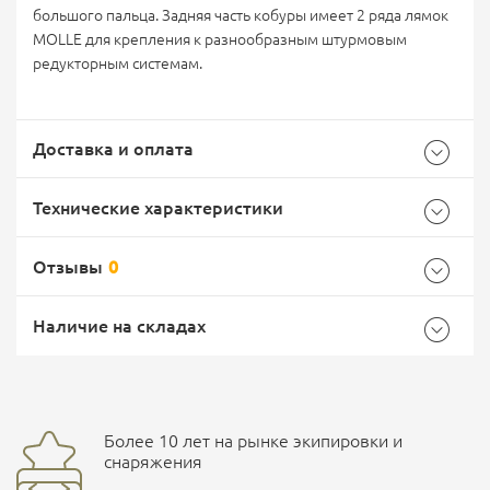
большого пальца. Задняя часть кобуры имеет 2 ряда лямок
MOLLE для крепления к разнообразным штурмовым
редукторным системам.
Доставка и оплата
Технические характеристики
Отзывы
0
Общие
Самовывоз -
Доставка Почтой России
EMS Почта России
Наличие на складах
Страна производитель
Китай
Доставка курьерской службой СДЭК -
Более 10 лет на рынке экипировки и
Ваш отзыв
улица Маяковского, 10
снаряжения