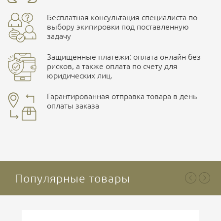
Бесплатная консультация специалиста по
ПОДРОБНЕЕ О СКЛАДЕ
выбору экипировки под поставленную
задачу
Защищенные платежи: оплата онлайн без
рисков, а также оплата по счету для
юридических лиц.
Наличные при самовывозе
Оплата картами Visa и MasterCard
Гарантированная отправка товара в день
оплаты заказа
здесь
Ваша оценка
отлично
Безналичная оплата по счету
. Этот метод оплаты
предназначен для юридических лиц
. Связывайтесь с
менеджером для уточнения условий поставки и
подготовки счета.
Популярные товары
Ваше имя