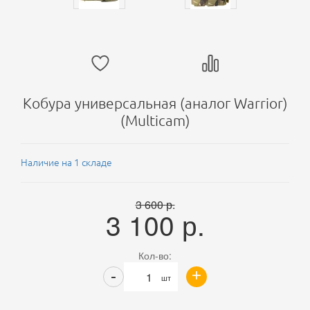
Кобура универсальная (аналог Warrior)
(Multicam)
Наличие на 1 складе
3 600
р.
3 100
р.
Кол-во:
+
-
шт