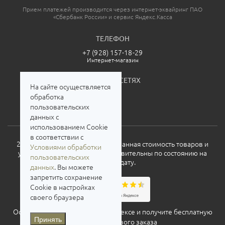
Прием платежей производится через интернет-эквайринг ПАО
«Сбербанк России» и сервис Яндекс.Касса
ТЕЛЕФОН
+7 (928) 157-18-29
Интернет-магазин
МЫ В СОЦСЕТЯХ
На сайте осуществляется
обработка
пользовательских
данных с
использованием Cookie
в соответствии с
2026. Все права защищены. Указанная стоимость товаров и
Условиями обработки
условия их приобретения действительны по состоянию на
пользовательских
текущую дату.
данных
. Вы можете
запретить сохранение
Cookie в настройках
своего браузера
Оставьте свой отзыв о нас на
Яндексе
и получите бесплатную
Принять
доставку для нового заказа