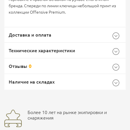
бренда.
Спереди по линии ключицы небольшой принт из
коллекции Offensive Premium.
Доставка и оплата
Технические характеристики
Отзывы
0
Характеристики комплектации
Самовывоз -
Доставка Почтой России
EMS Почта России
Наличие на складах
Размер
XXXL
Общие
Доставка курьерской службой СДЭК -
Бренд
Dobermans Aggressive
Более 10 лет на рынке экипировки и
улица Маяковского, 10
снаряжения
Страна производитель
Польша
Ваш отзыв