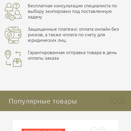
Бесплатная консультация специалиста по
Характеристики комплектаций
ПОДРОБНЕЕ О СКЛАДЕ
выбору экипировки под поставленную
задачу
Размер
M, L, XL, XXL, XXXL
Защищенные платежи: оплата онлайн без
рисков, а также оплата по счету для
юридических лиц.
Наличные при самовывозе
Оплата картами Visa и MasterCard
Гарантированная отправка товара в день
оплаты заказа
здесь
Безналичная оплата по счету
. Этот метод оплаты
Ваша оценка
отлично
предназначен для юридических лиц
. Связывайтесь с
менеджером для уточнения условий поставки и
подготовки счета.
Популярные товары
Ваше имя