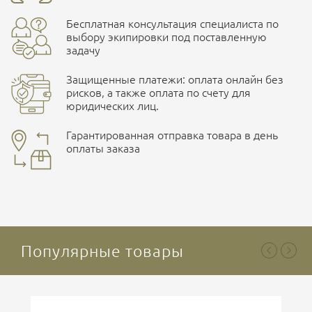
Бесплатная консультация специалиста по
ПОДРОБНЕЕ О СКЛАДЕ
выбору экипировки под поставленную
задачу
Защищенные платежи: оплата онлайн без
рисков, а также оплата по счету для
юридических лиц.
Наличные при самовывозе
Оплата картами Visa и MasterCard
Гарантированная отправка товара в день
оплаты заказа
здесь
Безналичная оплата по счету
. Этот метод оплаты
Ваша оценка
отлично
предназначен для юридических лиц
. Связывайтесь с
менеджером для уточнения условий поставки и
подготовки счета.
Популярные товары
Ваше имя