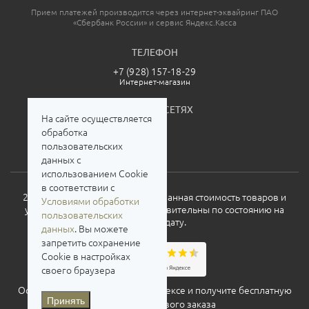
Прием платежей производится через интернет-эквайринг ПАО
«Сбербанк России» и сервис Яндекс.Касса
ТЕЛЕФОН
+7 (928) 157-18-29
Интернет-магазин
МЫ В СОЦСЕТЯХ
На сайте осуществляется
обработка
пользовательских
данных с
использованием Cookie
в соответствии с
2026. Все права защищены. Указанная стоимость товаров и
Условиями обработки
условия их приобретения действительны по состоянию на
пользовательских
текущую дату.
данных
. Вы можете
запретить сохранение
Cookie в настройках
своего браузера
Оставьте свой отзыв о нас на
Яндексе
и получите бесплатную
Принять
доставку для нового заказа