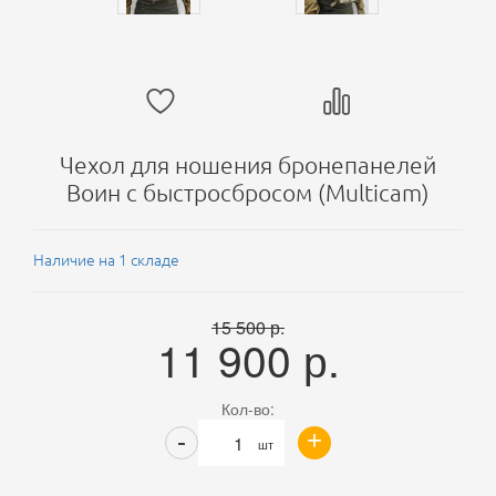
Чехол для ношения бронепанелей
Воин с быстросбросом (Multicam)
Наличие на 1 складе
15 500
р.
11 900
р.
Кол-во:
+
-
шт