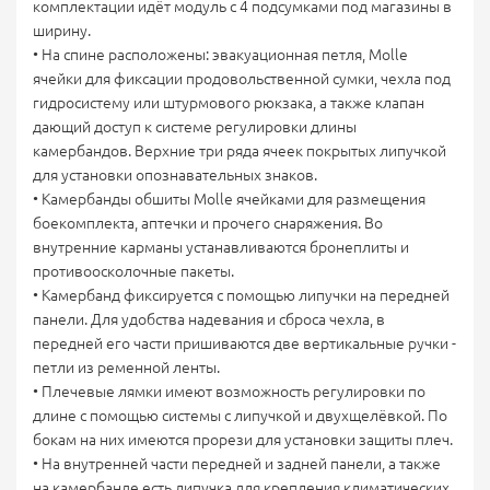
комплектации идёт модуль с 4 подсумками под магазины в
ширину.
• На спине расположены: эвакуационная петля, Molle
ячейки для фиксации продовольственной сумки, чехла под
гидросистему или штурмового рюкзака, а также клапан
дающий доступ к системе регулировки длины
камербандов. Верхние три ряда ячеек покрытых липучкой
для установки опознавательных знаков.
• Камербанды обшиты Molle ячейками для размещения
боекомплекта, аптечки и прочего снаряжения. Во
внутренние карманы устанавливаются бронеплиты и
противоосколочные пакеты.
• Камербанд фиксируется с помощью липучки на передней
панели. Для удобства надевания и сброса чехла, в
передней его части пришиваются две вертикальные ручки -
петли из ременной ленты.
• Плечевые лямки имеют возможность регулировки по
длине с помощью системы с липучкой и двухщелёвкой. По
бокам на них имеются прорези для установки защиты плеч.
• На внутренней части передней и задней панели, а также
на камербанде есть липучка для крепления климатических