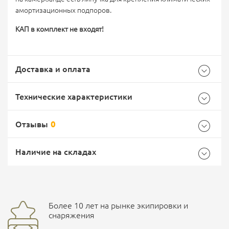
амортизационных подпоров.
КАП в комплект не входят!
Доставка и оплата
Технические характеристики
Отзывы
0
Общие
Самовывоз -
Доставка Почтой России
EMS Почта России
Наличие на складах
Страна производитель
Россия
Доставка курьерской службой СДЭК -
Более 10 лет на рынке экипировки и
улица Маяковского, 10
снаряжения
Ваш отзыв