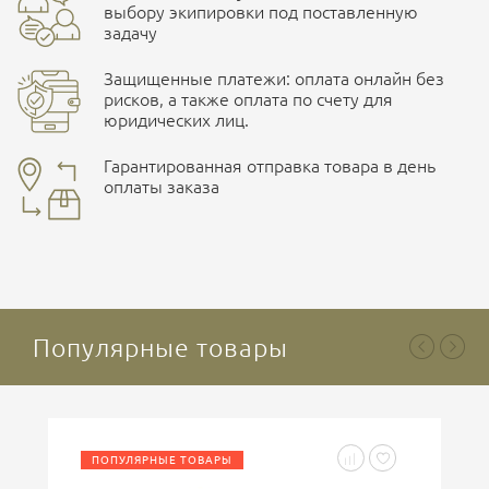
выбору экипировки под поставленную
задачу
Защищенные платежи: оплата онлайн без
рисков, а также оплата по счету для
юридических лиц.
Наличные при самовывозе
Оплата картами Visa и MasterCard
Гарантированная отправка товара в день
оплаты заказа
здесь
Ваша оценка
отлично
Безналичная оплата по счету
. Этот метод оплаты
предназначен для юридических лиц
. Связывайтесь с
менеджером для уточнения условий поставки и
подготовки счета.
Популярные товары
Ваше имя
ПОПУЛЯРНЫЕ ТОВАРЫ
Введите код, указанный на картинке