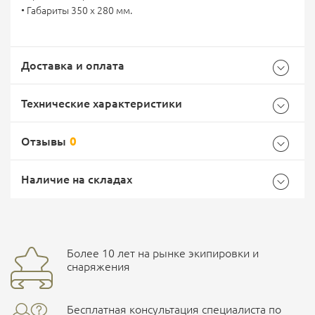
• Габариты 350 х 280 мм.
Доставка и оплата
Технические характеристики
Отзывы
0
Общие
Самовывоз -
Доставка Почтой России
EMS Почта России
Наличие на складах
Бренд
ССО
Страна производитель
Россия
Доставка курьерской службой СДЭК -
Более 10 лет на рынке экипировки и
Ваш отзыв
улица Маяковского, 10
снаряжения
Бесплатная консультация специалиста по
ПОДРОБНЕЕ О СКЛАДЕ