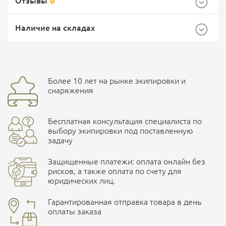
Отзывы
0
Характеристики комплектации
Самовывоз -
Доставка Почтой России
EMS Почта России
Наличие на складах
Размер
56/182
Общие
Доставка курьерской службой СДЭК -
Бренд
Pickup
Более 10 лет на рынке экипировки и
Ваш отзыв
улица Маяковского, 10
снаряжения
Страна производитель
Россия
Бесплатная консультация специалиста по
Характеристики комплектаций
ПОДРОБНЕЕ О СКЛАДЕ
выбору экипировки под поставленную
задачу
Размер
Защищенные платежи: оплата онлайн без
50/176, 52/176, 54/182, 56/182, 54/176, 48/176, 52/182,
рисков, а также оплата по счету для
48/182, 54/188, 56/188, 58/176, 58/182, 50/182, 46/176,
юридических лиц.
Наличные при самовывозе
46/170, 52/188
Оплата картами Visa и MasterCard
Гарантированная отправка товара в день
оплаты заказа