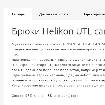
О товаре
Доставка и оплата
Характерист
Брюки Helikon UTL can
Мужские тактические брюки "URBAN TACTICAL PANTS®
предназначены для незаметного ношения оружия и а
них:
-два передних прорезных кармана с дополнительным
-с внутренней стороны , находятся вшитые по диагон
время надежного переноса предметов, например тел
- два больших задних кармана, с двумя небольшими
-коленки дополнительно усилены двумя слоями матер
Регулирование штанов в поясе обеспечивает вшитая в
Состав: 97% хлопок, 3% спандекс, стрейч