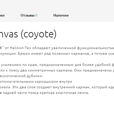
ики
Отзывы
0
Наличие
vas (coyote)
" от Helikon-Tex обладают увеличенной функциональность
муниции. Бр
юки имеют ряд полезных карманов, а точнее ска
 усилением по краю, предназначенным для более удобной 
али к поясу два симметричных кармана. Они предназначены д
ескопической дубинки.
 вспомогательными кармашками внутри
иала. Эти два слоя создают внутренний карман, который ид
 задней части пояса крепкая эластичная лента.