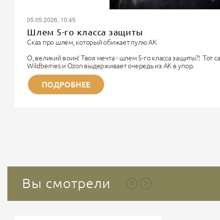
05.05.2026, 10:45
Шлем 5-го класса защиты
Сказ про шлем, который обижает пулю АК
О, великий воин! Твоя мечта - шлем 5-го класса защиты?! Тот 
Wildberries и Ozon выдерживает очередь из АК в упор.
Поздравляю. Ты хочешь купить чугунный унитаз, чтобы надеть 
Немного физики для прояснения сознания.
ПОДРОБНЕЕ
Дорогой Рембо, 5-й класс бронезащиты (по старому ГОСТу) - э
титана. Весит такая «каска» около...
Вы смотрели