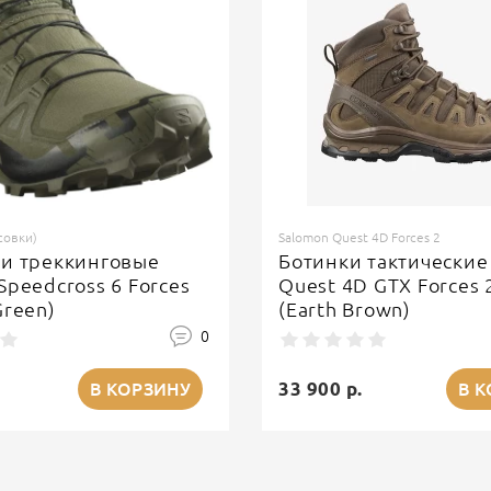
совки)
Salomon Quest 4D Forces 2
ки треккинговые
Ботинки тактические
Speedcross 6 Forces
Quest 4D GTX Forces 
Green)
(Earth Brown)
0
33 900 р.
В КОРЗИНУ
В 