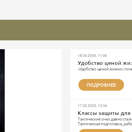
18.04.2026, 11:06
Удобство ценой жи
«Удобство ценой жизни»: поч
Записки военного парамедика
«Я видел многое. Но каждый 
ПОДРОБНЕЕ
не забывается. Потому что эт
Я парамедик. Не модный бло
шмота. Я тот человек, которы
И...
17.02.2023, 13:34
Классы защиты для 
Тактические очки давно ста
Тактическая подготовка, ра
технике и непосредственно б