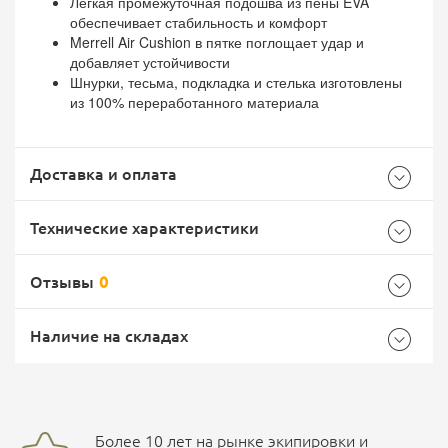
Легкая промежуточная подошва из пены EVA
обеспечивает стабильность и комфорт
Merrell Air Cushion в пятке поглощает удар и
добавляет устойчивости
Шнурки, тесьма, подкладка и стелька изготовлены
из 100% переработанного материала
Доставка и оплата
Технические характеристики
Отзывы
0
Характеристики комплектации
Самовывоз -
Доставка Почтой России
EMS Почта России
Наличие на складах
Размер
43 (8,5 UK)
Общие
Доставка курьерской службой СДЭК -
Бренд
Merrell
Более 10 лет на рынке экипировки и