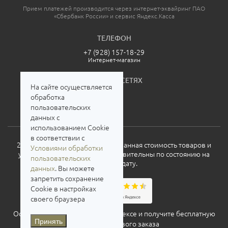
Прием платежей производится через интернет-эквайринг ПАО
«Сбербанк России» и сервис Яндекс.Касса
ТЕЛЕФОН
+7 (928) 157-18-29
Интернет-магазин
МЫ В СОЦСЕТЯХ
На сайте осуществляется
обработка
пользовательских
данных с
использованием Cookie
в соответствии с
2026. Все права защищены. Указанная стоимость товаров и
Условиями обработки
условия их приобретения действительны по состоянию на
пользовательских
текущую дату.
данных
. Вы можете
запретить сохранение
Cookie в настройках
своего браузера
Оставьте свой отзыв о нас на
Яндексе
и получите бесплатную
Принять
доставку для нового заказа