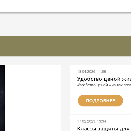
18.04.2026, 11:06
Удобство ценой жи
«Удобство ценой жизни»: поч
Записки военного парамедика
«Я видел многое. Но каждый 
ПОДРОБНЕЕ
не забывается. Потому что эт
Я парамедик. Не модный бло
шмота. Я тот человек, которы
И...
17.02.2023, 13:34
Классы защиты для 