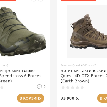
совки)
Salomon Quest 4D Forces 2
ки треккинговые
Ботинки тактические
Speedcross 6 Forces
Quest 4D GTX Forces 
Green)
(Earth Brown)
0
33 900 р.
В КОРЗИНУ
В 