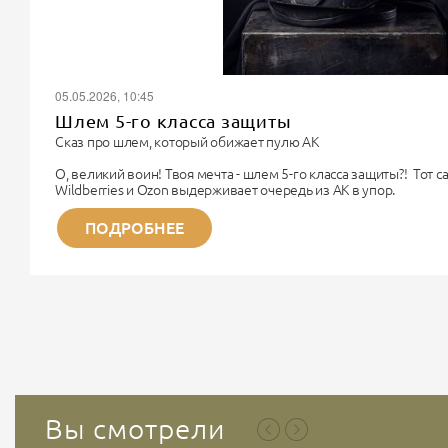
05.05.2026, 10:45
Шлем 5-го класса защиты
Сказ про шлем, который обижает пулю АК
О, великий воин! Твоя мечта - шлем 5-го класса защиты?! Тот 
Wildberries и Ozon выдерживает очередь из АК в упор.
Поздравляю. Ты хочешь купить чугунный унитаз, чтобы надеть 
Немного физики для прояснения сознания.
ПОДРОБНЕЕ
Дорогой Рембо, 5-й класс бронезащиты (по старому ГОСТу) - э
титана. Весит такая «каска» около...
Вы смотрели