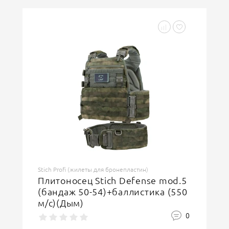
Stich Profi (жилеты для бронепластин)
Плитоносец Stich Defense mod.5
(бандаж 50-54)+баллистика (550
м/с)(Дым)
0