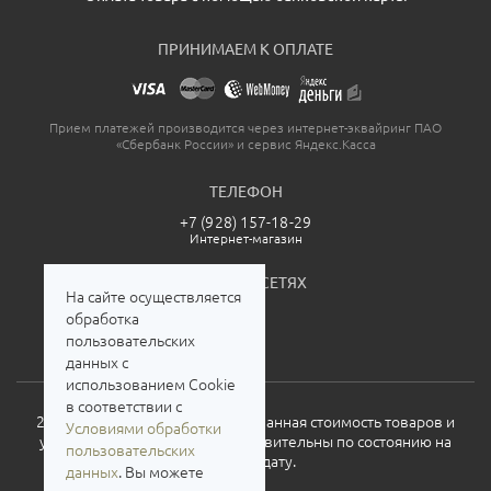
ПРИНИМАЕМ К ОПЛАТЕ
Прием платежей производится через интернет-эквайринг ПАО
«Сбербанк России» и сервис Яндекс.Касса
ТЕЛЕФОН
+7 (928) 157-18-29
Интернет-магазин
МЫ В СОЦСЕТЯХ
На сайте осуществляется
обработка
пользовательских
данных с
использованием Cookie
в соответствии с
2026. Все права защищены. Указанная стоимость товаров и
Условиями обработки
условия их приобретения действительны по состоянию на
пользовательских
текущую дату.
данных
. Вы можете