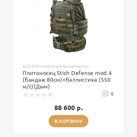
Stich Profi (жилеты для бронепластин)
Плитоносец Stich Defense mod.4
(бандаж 80см)+баллистика (550
м/с)(Дым)
0
88 600 р.
В КОРЗИНУ