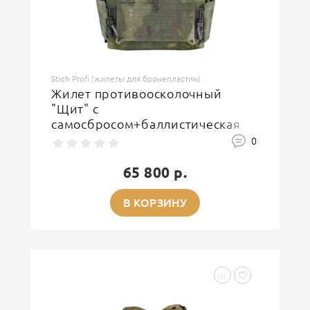
Stich Profi (жилеты для бронепластин)
Жилет противоосколочный
"Щит" с
самосбросом+баллистическая
защита (550 м/с)(1 размер)(ММ)
0
(Дым)
65 800 р.
В КОРЗИНУ