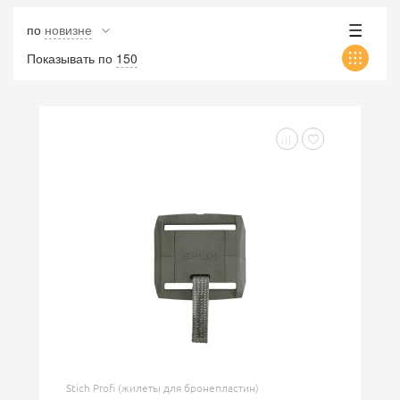
по
новизне
Показывать по
150
Stich Profi (жилеты для бронепластин)