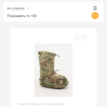
по
новизне
Показывать по
100
Сплав (гамаши и чехлы для обуви)