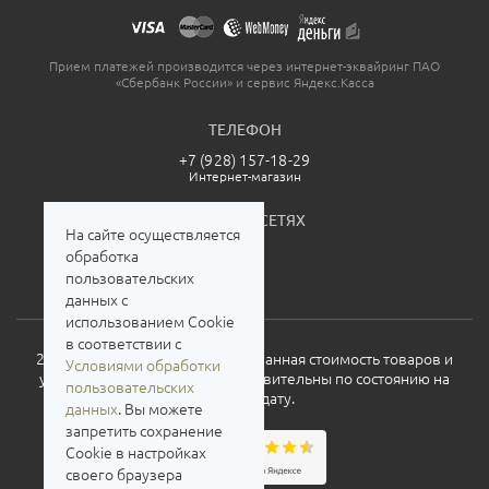
Прием платежей производится через интернет-эквайринг ПАО
«Сбербанк России» и сервис Яндекс.Касса
ТЕЛЕФОН
+7 (928) 157-18-29
Интернет-магазин
МЫ В СОЦСЕТЯХ
На сайте осуществляется
обработка
пользовательских
данных с
использованием Cookie
в соответствии с
2026. Все права защищены. Указанная стоимость товаров и
Условиями обработки
условия их приобретения действительны по состоянию на
пользовательских
текущую дату.
данных
. Вы можете
запретить сохранение
Cookie в настройках
своего браузера