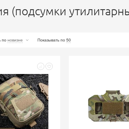
ия (подсумки утилитарн
ь
по
новизне
Показывать по
50