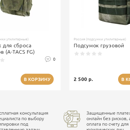
мки утилитарные)
Россия (подсумки утилитарные)
 для сброса
Подсумок грузовой
в (A-TACS FG)
0
2 500 р.
В КОРЗИНУ
В 
сплатная консультация
Защищенные платеж
ециалиста по выбору
онлайн без рисков, 
ипировки под
оплата по счету для
ставленную задачу
юридических лиц.