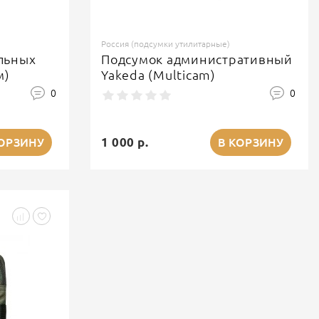
Россия (подсумки утилитарные)
льных
Подсумок административный
м)
Yakeda (Multicam)
0
0
1 000 р.
КОРЗИНУ
В КОРЗИНУ