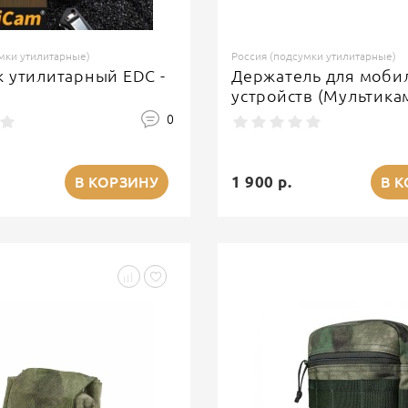
мки утилитарные)
Россия (подсумки утилитарные)
 утилитарный EDC -
Держатель для моби
устройств (Мультика
0
1 900 р.
В КОРЗИНУ
В 