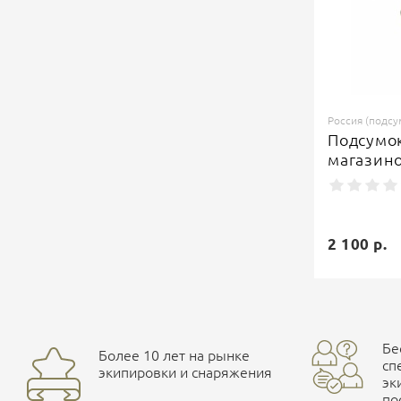
Россия (подсу
Подсумок
магазино
2 100 р.
Бе
Более 10 лет на рынке
сп
экипировки и снаряжения
эк
по