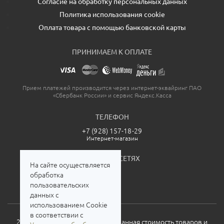
Согласие на обработку персональных данных
Политика использования cookie
Оплата товара с помощью банковской карты
ПРИНИМАЕМ К ОПЛАТЕ
Прием платежей производится через интернет-эквайринг ПАО
«Сбербанк России» и сервис Яндекс.Касса
ТЕЛЕФОН
+7 (928) 157-18-29
Интернет-магазин
МЫ В СОЦСЕТЯХ
На сайте осуществляется
обработка
пользовательских
данных с
использованием Cookie
в соответствии с
2026. Все права защищены. Указанная стоимость товаров и