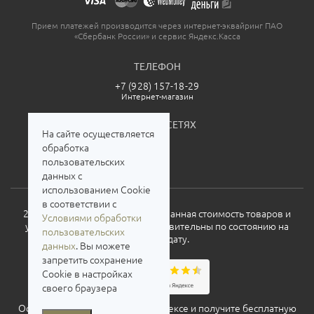
Прием платежей производится через интернет-эквайринг ПАО
«Сбербанк России» и сервис Яндекс.Касса
ТЕЛЕФОН
+7 (928) 157-18-29
Интернет-магазин
МЫ В СОЦСЕТЯХ
На сайте осуществляется
обработка
пользовательских
данных с
использованием Cookie
в соответствии с
2026. Все права защищены. Указанная стоимость товаров и
Условиями обработки
условия их приобретения действительны по состоянию на
пользовательских
текущую дату.
данных
. Вы можете
запретить сохранение
Cookie в настройках
своего браузера
Оставьте свой отзыв о нас на
Яндексе
и получите бесплатную