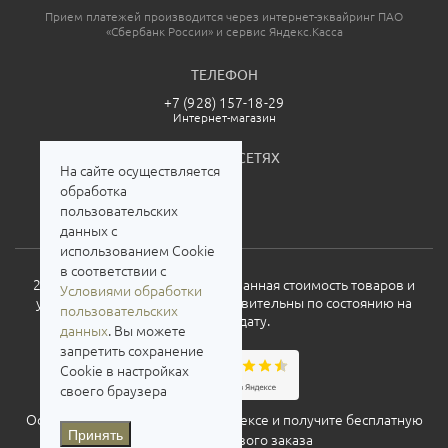
Прием платежей производится через интернет-эквайринг ПАО
«Сбербанк России» и сервис Яндекс.Касса
ТЕЛЕФОН
+7 (928) 157-18-29
Интернет-магазин
МЫ В СОЦСЕТЯХ
На сайте осуществляется
обработка
пользовательских
данных с
использованием Cookie
в соответствии с
2026. Все права защищены. Указанная стоимость товаров и
Условиями обработки
условия их приобретения действительны по состоянию на
пользовательских
текущую дату.
данных
. Вы можете
запретить сохранение
Cookie в настройках
своего браузера
Оставьте свой отзыв о нас на
Яндексе
и получите бесплатную
Принять
доставку для нового заказа