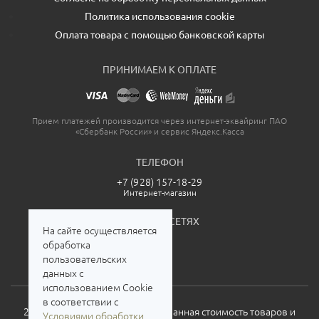
Политика использования cookie
Оплата товара с помощью банковской карты
ПРИНИМАЕМ К ОПЛАТЕ
Прием платежей производится через интернет-эквайринг ПАО
«Сбербанк России» и сервис Яндекс.Касса
ТЕЛЕФОН
+7 (928) 157-18-29
Интернет-магазин
МЫ В СОЦСЕТЯХ
На сайте осуществляется
обработка
пользовательских
данных с
использованием Cookie
в соответствии с
2026. Все права защищены. Указанная стоимость товаров и
Условиями обработки