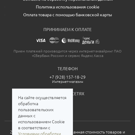
Политика использования cookie
Оплата товара с помощью банковской карты
ПРИНИМАЕМ К ОПЛАТЕ
Прием платежей производится через интернет-эквайринг ПАО
«Сбербанк России» и сервис Яндекс.Касса
ТЕЛЕФОН
+7 (928) 157-18-29
Интернет-магазин
МЫ В СОЦСЕТЯХ
На сайте осуществляется
обработка
пользовательских
данных с
использованием Cookie
в соответствии с
2026. Все права защищены. Указанная стоимость товаров и
Условиями обработки